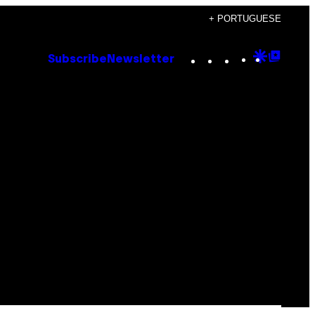
+ PORTUGUESE
Instagram
TikTok
YouTube
Google
Goog
Subscribe
Newsletter
Discove
Top
Posts