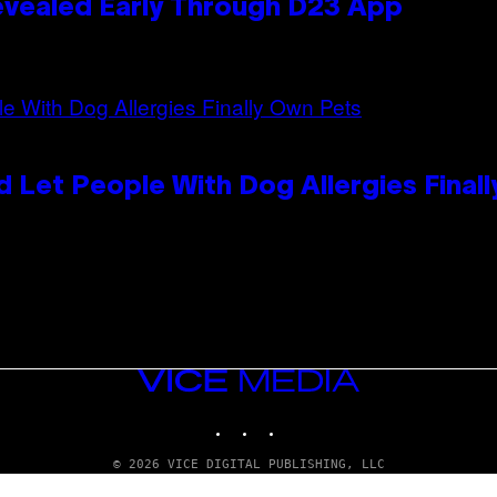
evealed Early Through D23 App
 Let People With Dog Allergies Final
VICE
MEDIA
INSTAGRAM
TIKTOK
YOUTUBE
© 2026 VICE DIGITAL PUBLISHING, LLC