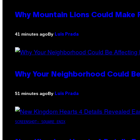
Why Mountain Lions Could Make R
By
41 minutes ago
Luis Prada
Why Your Neighborhood Could Be
By
51 minutes ago
Luis Prada
SCREENSHOT: SQUARE ENIX