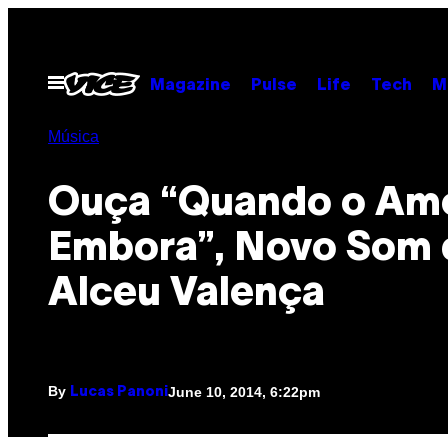
Skip
to
content
Open
Magazine
Pulse
Life
Tech
M
Menu
Música
Ouça “Quando o Amo
Embora”, Novo Som 
Alceu Valença
By
June 10, 2014, 6:22pm
Lucas Panoni