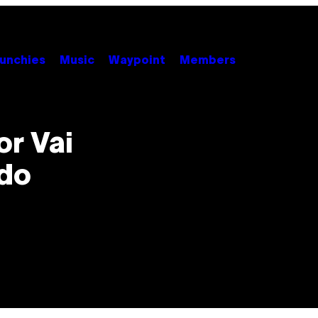
unchies
Music
Waypoint
Members
r Vai
do