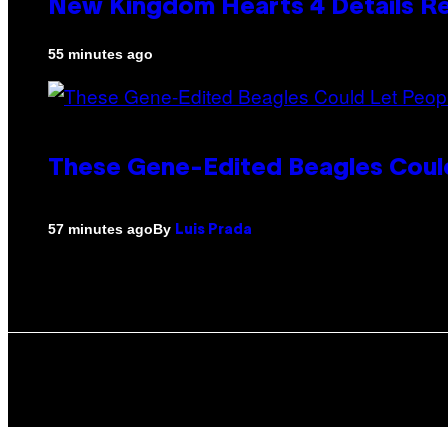
New Kingdom Hearts 4 Details R
55 minutes ago
These Gene-Edited Beagles Could
By
57 minutes ago
Luis Prada