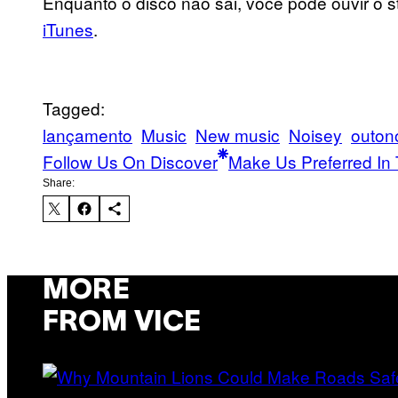
Enquanto o disco não sai, você pode ouvir o 
iTunes
.
Tagged:
lançamento
Music
New music
Noisey
outon
Follow Us On Discover
Make Us Preferred In 
Share:
MORE
FROM VICE