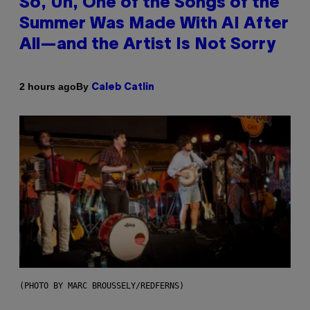
So, Uh, One of the Songs of the
Summer Was Made With AI After
All—and the Artist Is Not Sorry
By
2 hours ago
Caleb Catlin
(PHOTO BY MARC BROUSSELY/REDFERNS)