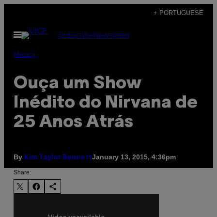
Skip
+ PORTUGUESE
to
Open
Subscribe
Newsletter
content
Menu
Música
Ouça um Show
Inédito do Nirvana de
25 Anos Atrás
By
January 13, 2015, 4:36pm
Kim Taylor Bennett
Share: