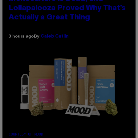
Lollapalooza Proved Why That’s
Actually a Great Thing
By
3 hours ago
Caleb Catlin
COURTESY OF MOOD