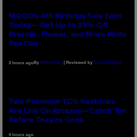
MOOD’s 4th Birthday Sale Ends
Today— Get Up to 25% Off
Prerolls, Flower, and More While
You Can
By
| Reviewed by
3 hours ago
Maha Haq
Ysolt Usigan
Two Pokemon TCG Restocks
Are Live On Amazon—Catch ‘Em
Before They’re Gone
4 hours ago