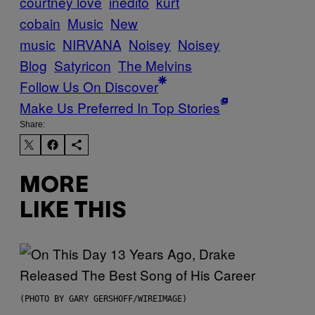
courtney love
inedito
kurt
cobain
Music
New
music
NIRVANA
Noisey
Noisey
Blog
Satyricon
The Melvins
Follow Us On Discover
Make Us Preferred In Top Stories
Share:
MORE
LIKE THIS
(PHOTO BY GARY GERSHOFF/WIREIMAGE)