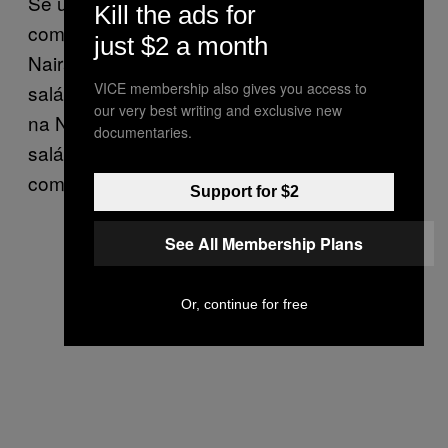
Se um nigeriano compra 15 litros de
Kill the ads for
combustível por dia, ele vai gastar 52.875
just $2 a month
Naira [$328] em 25 dias de trabalho. Se o
VICE membership also gives you access to
salário mínimo é de 18.000, isso significa que
our very best writing and exclusive new
na Nigéria estamos gastando 293% do
documentaries.
salário mínimo QUE NÃO TEMOS em
combustível. Não é uma loucura?
Support for $2
See All Membership Plans
Or, continue for free