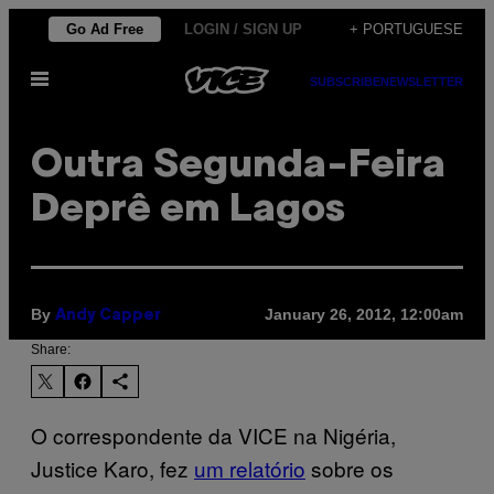
Skip
Go Ad Free
LOGIN / SIGN UP
+ PORTUGUESE
to
Open
content
SUBSCRIBE
NEWSLETTER
Menu
Outra Segunda-Feira
Deprê em Lagos
By
January 26, 2012, 12:00am
Andy Capper
Share:
O correspondente da VICE na Nigéria,
Justice Karo, fez
um relatório
sobre os