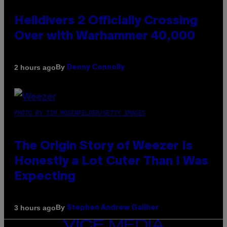
Helldivers 2 Officially Crossing
Over with Warhammer 40,000
By
2 hours ago
Denny Connolly
PHOTO BY TIM MOSENFELDER/GETTY IMAGES
The Origin Story of Weezer Is
Honestly a Lot Cuter Than I Was
Expecting
By
3 hours ago
Stephen Andrew Galiher
VICE