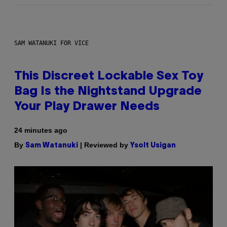
SAM WATANUKI FOR VICE
This Discreet Lockable Sex Toy
Bag Is the Nightstand Upgrade
Your Play Drawer Needs
24 minutes ago
By
| Reviewed by
Sam Watanuki
Ysolt Usigan