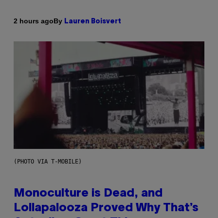
By
2 hours ago
Lauren Boisvert
(PHOTO VIA T-MOBILE)
Monoculture is Dead, and
Lollapalooza Proved Why That’s