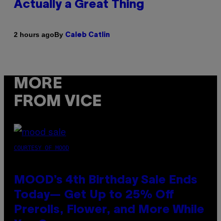
Actually a Great Thing
By
2 hours ago
Caleb Catlin
MORE
FROM VICE
COURTESY OF MOOD
MOOD’s 4th Birthday Sale Ends
Today— Get Up to 25% Off
Prerolls, Flower, and More While