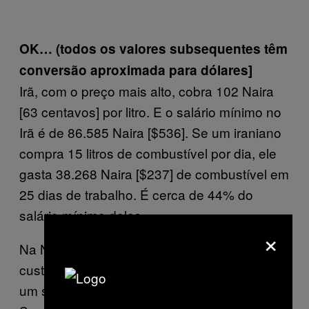
OK… (todos os valores subsequentes têm
conversão aproximada para dólares]
Irã, com o preço mais alto, cobra 102 Naira
[63 centavos] por litro. E o salário mínimo no
Irã é de 86.585 Naira [$536]. Se um iraniano
compra 15 litros de combustível por dia, ele
gasta 38.268 Naira [$237] de combustível em
25 dias de trabalho. É cerca de 44% do
salário mínimo deles.
×
Na Nigéria, um país da OPEC, o combustível
custa 141 Naira [87 centavos] por litro, com
um salário mínimo de 18.000 Naira [$112].