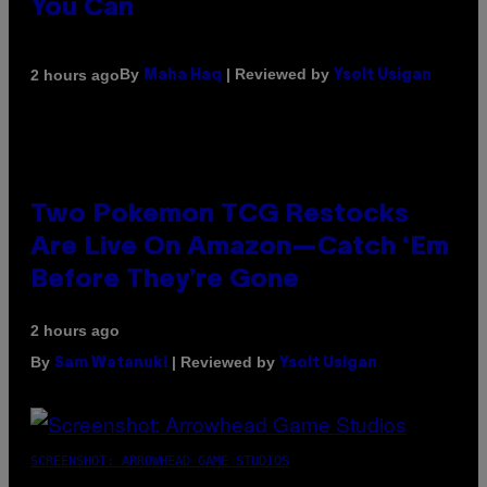
You Can
By
| Reviewed by
2 hours ago
Maha Haq
Ysolt Usigan
Two Pokemon TCG Restocks
Are Live On Amazon—Catch ‘Em
Before They’re Gone
2 hours ago
By
| Reviewed by
Sam Watanuki
Ysolt Usigan
SCREENSHOT: ARROWHEAD GAME STUDIOS