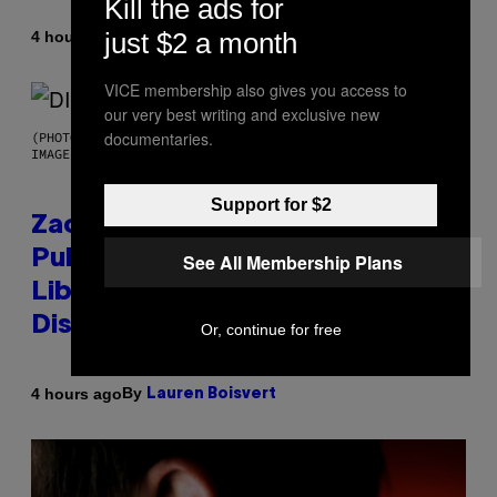
Kill the ads for
just $2 a month
By
4 hours ago
Stephen Andrew Galiher
VICE membership also gives you access to
our very best writing and exclusive new
documentaries.
(PHOTO BY ROBERTO PANUCCI – CORBIS/CORBIS VIA GETTY
IMAGES)
Support for $2
Zachary Cole Smith Wants a
Publicly Owned Music Streaming
See All Membership Plans
Library Built on Spotify’s
Dismantled Bones
Or, continue for free
By
4 hours ago
Lauren Boisvert