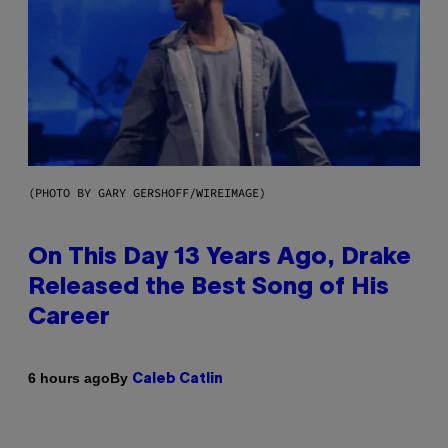
(PHOTO BY GARY GERSHOFF/WIREIMAGE)
On This Day 13 Years Ago, Drake
Released the Best Song of His
Career
By
6 hours ago
Caleb Catlin