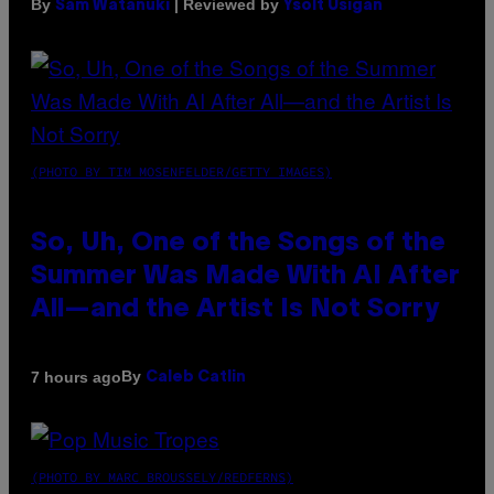
By
| Reviewed by
Sam Watanuki
Ysolt Usigan
(PHOTO BY TIM MOSENFELDER/GETTY IMAGES)
So, Uh, One of the Songs of the
Summer Was Made With AI After
All—and the Artist Is Not Sorry
By
7 hours ago
Caleb Catlin
(PHOTO BY MARC BROUSSELY/REDFERNS)