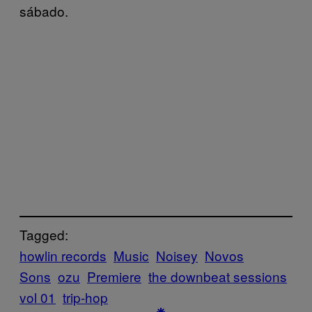
sábado.
Tagged:
howlin records
Music
Noisey
Novos
Sons
ozu
Premiere
the downbeat sessions
vol 01
trip-hop