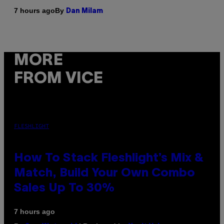
By
7 hours ago
Dan Milam
MORE
FROM VICE
FLESHLIGHT
How To Stack Fleshlight’s Mix &
Match, Build Your Own Combo
Sales Up To 30%
7 hours ago