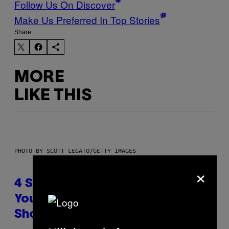
Follow Us On Discover
Make Us Preferred In Top Stories
Share:
MORE
LIKE THIS
PHOTO BY SCOTT LEGATO/GETTY IMAGES
×
4 Shoegaze Songs to Listen to if
You Don’t Know if You Like
Shoegaze