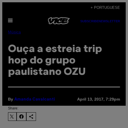
Skip
+ PORTUGUESE
to
Open
content
SUBSCRIBE
NEWSLETTER
Menu
Música
Ouça a estreia trip
hop do grupo
paulistano OZU
By
April 13, 2017, 7:29pm
Amanda Cavalcanti
Share: