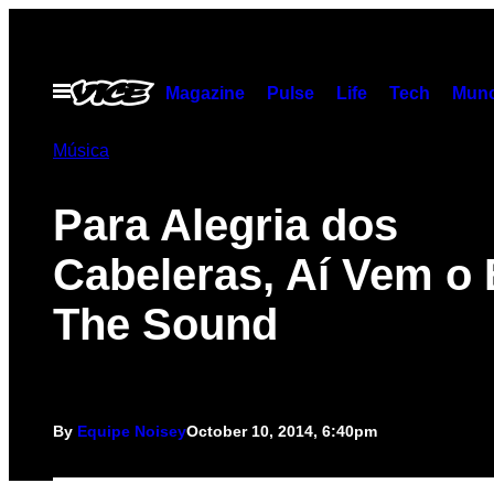
Skip
to
content
Open
Magazine
Pulse
Life
Tech
Munc
Menu
Música
Para Alegria dos
Cabeleras, Aí Vem o 
The Sound
By
Equipe Noisey
October 10, 2014, 6:40pm