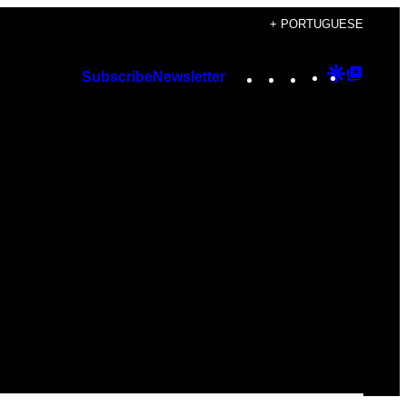
+ PORTUGUESE
Instagram
TikTok
YouTube
Google
Googl
Subscribe
Newsletter
Discover
Top
Posts