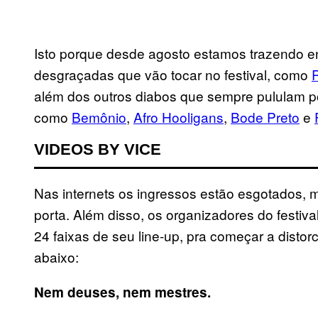
Isto porque desde agosto estamos trazendo en
desgraçadas que vão tocar no festival, como
além dos outros diabos que sempre pululam po
como
Bemônio
,
Afro Hooligans
,
Bode Preto
e
VIDEOS BY VICE
Nas internets os ingressos estão esgotados, 
porta. Além disso, os organizadores do fest
24 faixas de seu line-up, pra começar a disto
abaixo:
Nem deuses, nem mestres.