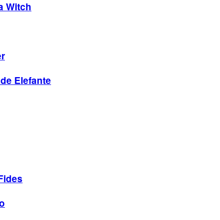
a Witch
er
de Elefante
Fides
o