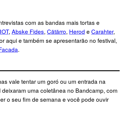
trevistas com as bandas mais tortas e
ROT
,
Abske Fides
,
Cätärro
,
Herod
e
Carahter
,
r aqui e também se apresentarão no festival,
Facada
.
mas vale tentar um goró ou um entrada na
ival deixaram uma coletânea no Bandcamp, com
rcer o seu fim de semana e você pode ouvir