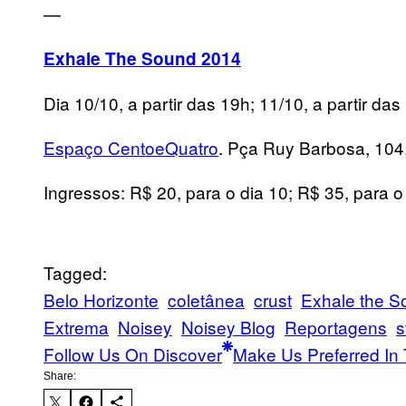
—
Exhale The Sound 2014
Dia 10/10, a partir das 19h; 11/10, a partir das
Espaço CentoeQuatro
. Pça Ruy Barbosa, 104
Ingressos: R$ 20, para o dia 10; R$ 35, para o 
Tagged:
Belo Horizonte
coletânea
crust
Exhale the S
Extrema
Noisey
Noisey Blog
Reportagens
s
Follow Us On Discover
Make Us Preferred In 
Share: