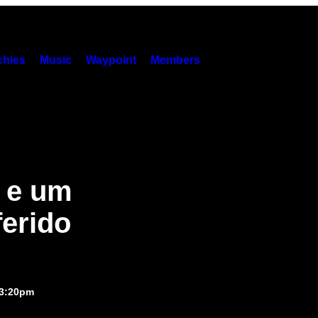
hies
Music
Waypoint
Members
s e um
erido
 3:20pm