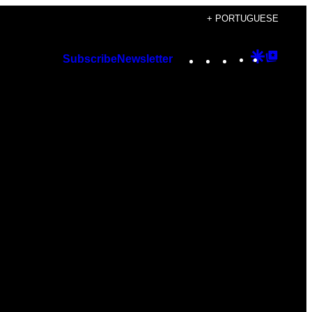
+ PORTUGUESE
Instagram
TikTok
YouTube
Google
Googl
Subscribe
Newsletter
Discover
Top
Posts