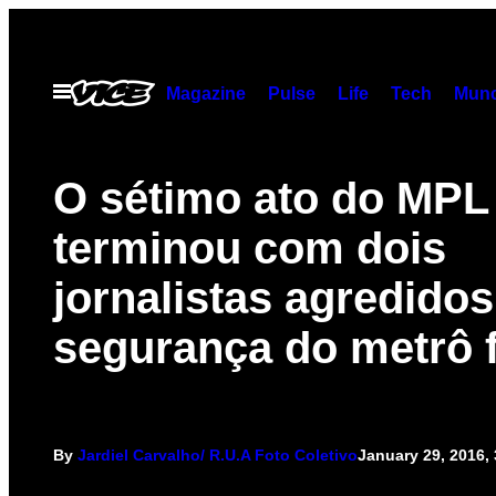
Skip
to
content
Open
Magazine
Pulse
Life
Tech
Munc
Menu
O sétimo ato do MPL
terminou com dois
jornalistas agredido
segurança do metrô f
By
Jardiel Carvalho/ R.U.A Foto Coletivo
January 29, 2016,