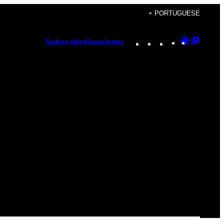
+ PORTUGUESE
Instagram
TikTok
YouTube
Google
Googl
Subscribe
Newsletter
Discover
Top
Posts