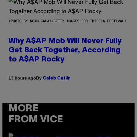
(PHOTO BY NOAM GALAI/GETTY IMAGES FOR TRIBECA FESTIVAL)
Why A$AP Mob Will Never Fully
Get Back Together, According
to A$AP Rocky
By
13 hours ago
Caleb Catlin
MORE
FROM VICE