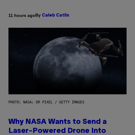
By
11 hours ago
Caleb Catlin
PHOTO: NASA; DR PIXEL / GETTY IMAGES
Why NASA Wants to Send a
Laser-Powered Drone Into