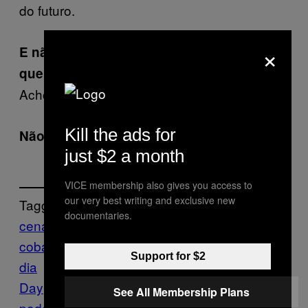
do futuro.
×
E não tens medo de mudar alguma coisa
que te faça desaparecer?
Acho que não, mudava só para melhor.
Kill the ads for
Não é o que dizem todos?
just $2 a month
VICE membership also gives you access to
our very best writing and exclusive new
Tagged:
documentaries.
cenas
Eduardo Santos
Futuro
kurt
cobain
Nuno Ferreira
passado
pergunta do
Support for $2
dia
Question Of The
Day
questionario
rua
super-
See All Membership Plans
poderes
Trunks
Vice Blog
vox pop