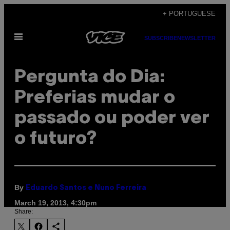
Skip
+ PORTUGUESE
to
Open
content
SUBSCRIBE
NEWSLETTER
Menu
Pergunta do Dia:
Preferias mudar o
passado ou poder ver
o futuro?
By
Eduardo Santos e Nuno Ferreira
March 19, 2013, 4:30pm
Share: