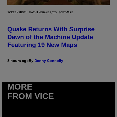
SCREENSHOT: MACHINEGAMES/ID SOFTWARE
Quake Returns With Surprise
Dawn of the Machine Update
Featuring 19 New Maps
8 hours ago
By
Denny Connolly
MORE
FROM VICE