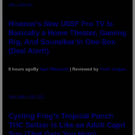
VIA HISENSE
Hisense’s New U6SF Pro TV Is
Basically a Home Theater, Gaming
Rig, And Soundbar In One Box
(Deal Alert!)
8 hours ago
By
Sam Watanuki
| Reviewed by
Ysolt Usigan
MAHA HAQ FOR VICE
Cycling Frog’s Tropical Punch
THC Seltzer Is Like an Adult Capri
Sun (That Gets You High)