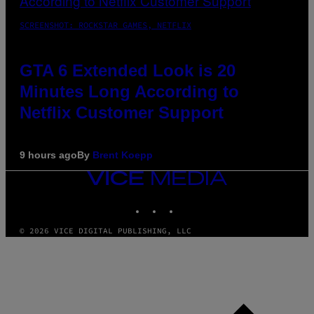
SCREENSHOT: ROCKSTAR GAMES, NETFLIX
GTA 6 Extended Look is 20
Minutes Long According to
Netflix Customer Support
9 hours ago
By
Brent Koepp
VICE
MEDIA
INSTAGRAM
TIKTOK
YOUTUBE
© 2026 VICE DIGITAL PUBLISHING, LLC