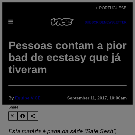
Skip
+ PORTUGUESE
to
Open
content
SUBSCRIBE
NEWSLETTER
Menu
Pessoas contam a pior
bad de ecstasy que já
tiveram
By
Equipe VICE
September 11, 2017, 10:00am
Share:
Esta matéria é parte da série “Safe Sesh”,