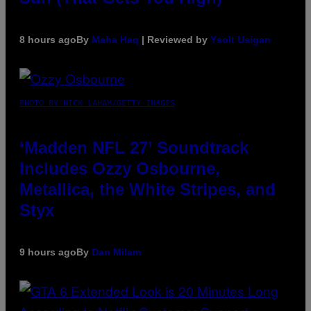
8 hours ago
By
Maha Haq
| Reviewed by
Ysolt Usigan
PHOTO BY NICK LAHAM/GETTY IMAGES
‘Madden NFL 27’ Soundtrack
Includes Ozzy Osbourne,
Metallica, the White Stripes, and
Styx
9 hours ago
By
Dan Milam