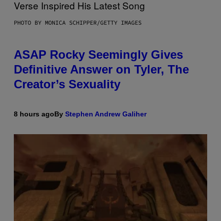
PHOTO BY MONICA SCHIPPER/GETTY IMAGES
ASAP Rocky Seemingly Gives
Definitive Answer on Tyler, The
Creator’s Sexuality
8 hours ago
By
Stephen Andrew Galiher