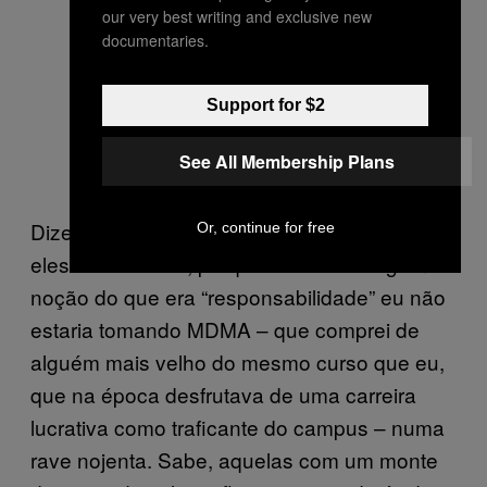
our very best writing and exclusive new
documentaries.
Support for $2
See All Membership Plans
Dizer que eu me sentia “responsável” por
Or, continue for free
eles seria errado, porque se tivesse alguma
noção do que era “responsabilidade” eu não
estaria tomando MDMA – que comprei de
alguém mais velho do mesmo curso que eu,
que na época desfrutava de uma carreira
lucrativa como traficante do campus – numa
rave nojenta. Sabe, aquelas com um monte