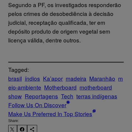
Segundo a PF, os investigados responderão
pelos crimes de desobediência à decisão
judicial, receptação qualificada, ter em
depósito produto de origem vegetal sem
licença válida, dentre outros.
Tagged:
brasil
índios
Ka’apor
madeira
Maranhão
m
eio-ambiente
Motherboard
motherboard
show
Reportagens
Tech
terras indígenas
Follow Us On Discover
Make Us Preferred In Top Stories
Share: