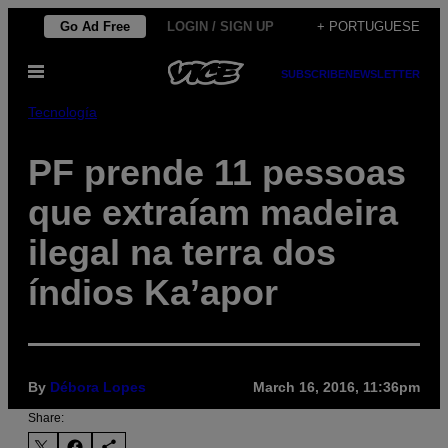
Skip
Go Ad Free
LOGIN / SIGN UP
+ PORTUGUESE
to
Open
content
SUBSCRIBE
NEWSLETTER
Menu
Tecnología
PF prende 11 pessoas
que extraíam madeira
ilegal na terra dos
índios Ka’apor
By
Débora Lopes
March 16, 2016, 11:36pm
Share: