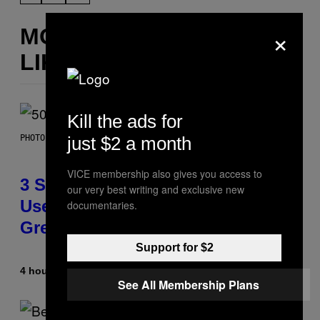
×
MORE
LIKE THIS
Kill the ads for
just $2 a month
PHOTO BY GREGORY BOJORQUEZ/GETTY IMAGES
VICE membership also gives you access to
3 Songs That Were Commonly
our very best writing and exclusive new
Used As a Ringtone or Voicemail
documentaries.
Greeting in the 2000s
Support for $2
4 hours ago
By
Dan Milam
See All Membership Plans