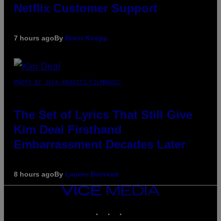
Netflix Customer Support
7 hours ago
By
Brent Koepp
PHOTO BY JEFF KRAVITZ/FILMMAGIC
The Set of Lyrics That Still Give
Kim Deal Firsthand
Embarrassment Decades Later
8 hours ago
By
Lauren Boisvert
VICE
MEDIA
INSTAGRAM
TIKTOK
YOUTUBE