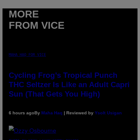
MORE
FROM VICE
MAHA HAQ FOR VICE
Cycling Frog’s Tropical Punch
THC Seltzer Is Like an Adult Capri
Sun (That Gets You High)
6 hours ago
By
Maha Haq
| Reviewed by
Ysolt Usigan