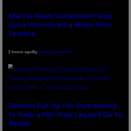
Marvel Rivals Dataminers May
Have Uncovered a Major New
Feature
By
3 hours ago
Denny Connolly
PHOTO BY AARON J. THORNTON/GETTY IMAGES
Eminem Put Up His Own Money
to Help a Hip-Hop Legend Go to
Rehab