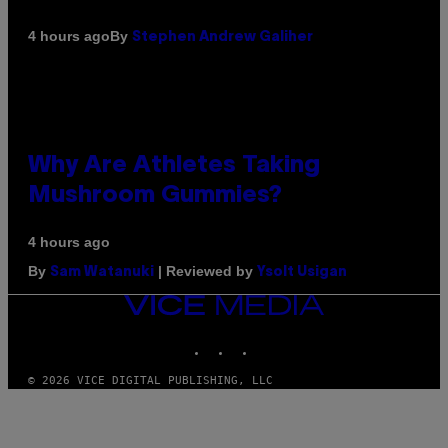
By
4 hours ago
Stephen Andrew Galiher
Why Are Athletes Taking
Mushroom Gummies?
4 hours ago
By
| Reviewed by
Sam Watanuki
Ysolt Usigan
VICE
MEDIA
INSTAGRAM
TIKTOK
YOUTUBE
© 2026 VICE DIGITAL PUBLISHING, LLC