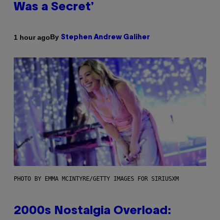
Was a Secret’
By
1 hour ago
Stephen Andrew Galiher
PHOTO BY EMMA MCINTYRE/GETTY IMAGES FOR SIRIUSXM
2000s Nostalgia Overload: