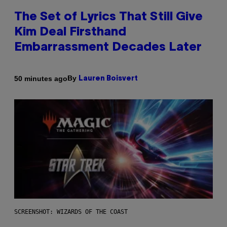
The Set of Lyrics That Still Give
Kim Deal Firsthand
Embarrassment Decades Later
By
50 minutes ago
Lauren Boisvert
SCREENSHOT: WIZARDS OF THE COAST