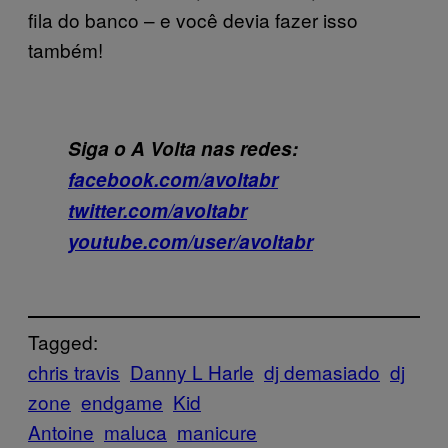
fila do banco – e você devia fazer isso
também!
Siga o A Volta nas redes:
facebook.com/avoltabr
twitter.com/avoltabr
youtube.com/user/avoltabr
Tagged:
chris travis
Danny L Harle
dj demasiado
dj
zone
endgame
Kid
Antoine
maluca
manicure