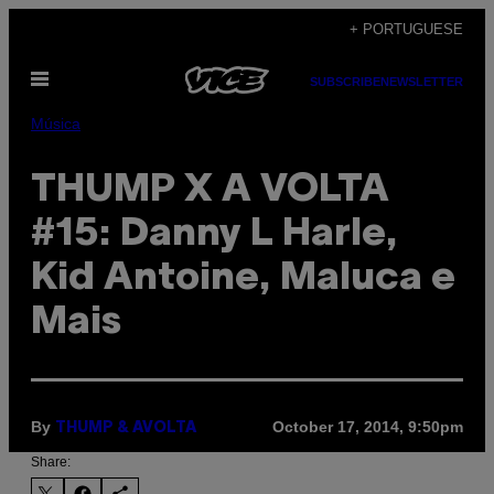
Skip
+ PORTUGUESE
to
Open
content
SUBSCRIBE
NEWSLETTER
Menu
Música
THUMP X A VOLTA
#15: Danny L Harle,
Kid Antoine, Maluca e
Mais
By
October 17, 2014, 9:50pm
THUMP & AVOLTA
Share: