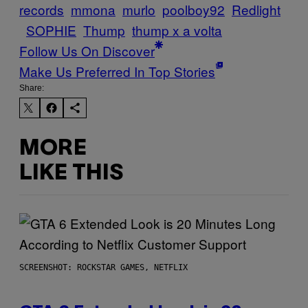
records
mmona
murlo
poolboy92
Redlight
SOPHIE
Thump
thump x a volta
Follow Us On Discover
Make Us Preferred In Top Stories
Share:
MORE
LIKE THIS
SCREENSHOT: ROCKSTAR GAMES, NETFLIX