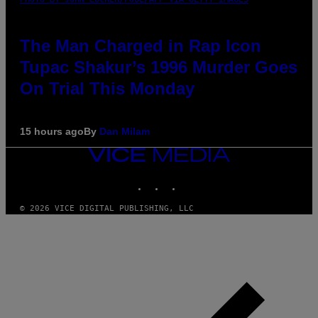
The Man Charged in Rap Icon
Tupac Shakur’s 1996 Murder Goes
On Trial This Monday
15 hours ago
By
Dan Milam
VICE
MEDIA
INSTAGRAM
TIKTOK
YOUTUBE
© 2026 VICE DIGITAL PUBLISHING, LLC