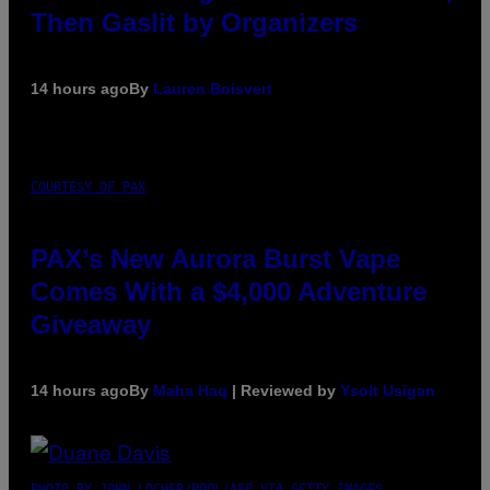
Then Gaslit by Organizers
14 hours ago
By
Lauren Boisvert
COURTESY OF PAX
PAX’s New Aurora Burst Vape
Comes With a $4,000 Adventure
Giveaway
14 hours ago
By
Maha Haq
| Reviewed by
Ysolt Usigan
PHOTO BY JOHN LOCHER/POOL/AFP VIA GETTY IMAGES