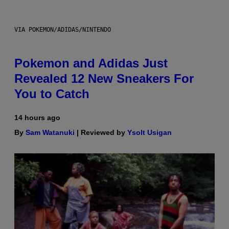
VIA POKEMON/ADIDAS/NINTENDO
Pokemon and Adidas Just
Revealed 12 New Sneakers For
You to Catch
14 hours ago
By
Sam Watanuki
| Reviewed by
Ysolt Usigan