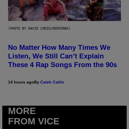
(PHOTO BY DAVID CORIO/REDFERNS)
No Matter How Many Times We
Listen, We Still Can’t Explain
These 4 Rap Songs From the 90s
14 hours ago
By
Caleb Catlin
MORE
FROM VICE