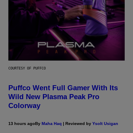
COURTESY OF PUFFCO
Puffco Went Full Gamer With Its
Wild New Plasma Peak Pro
Colorway
13 hours ago
By
Maha Haq
| Reviewed by
Ysolt Usigan