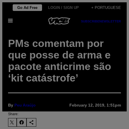
Skip
Go Ad Free
LOGIN / SIGN UP
+ PORTUGUESE
to
Open
content
SUBSCRIBE
NEWSLETTER
Menu
PMs comentam por
que posse de arma e
pacote anticrime são
‘kit catástrofe’
By
Peu Araújo
February 12, 2019, 1:51pm
Share: