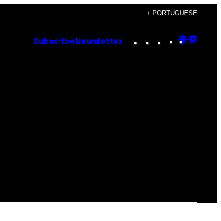
+ PORTUGUESE
Instagram
TikTok
YouTube
Google
Goog
Subscribe
Newsletter
Discove
Top
Posts