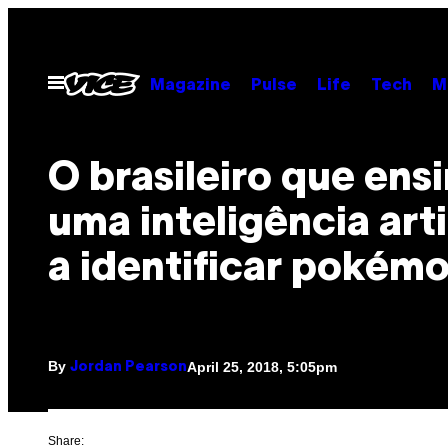
Skip
to
content
Open
Magazine
Pulse
Life
Tech
M
Menu
O brasileiro que ens
uma inteligência arti
a identificar pokém
By
April 25, 2018, 5:05pm
Jordan Pearson
Share: