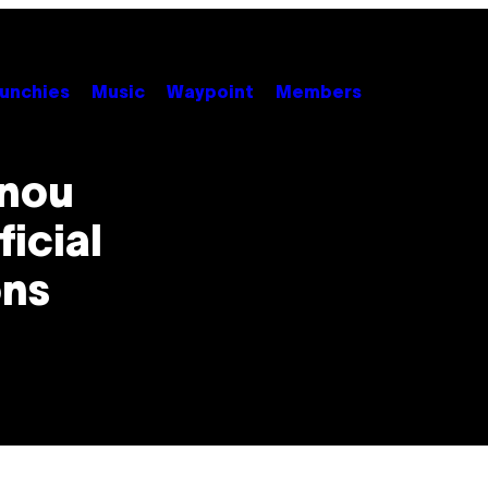
unchies
Music
Waypoint
Members
inou
ficial
ons