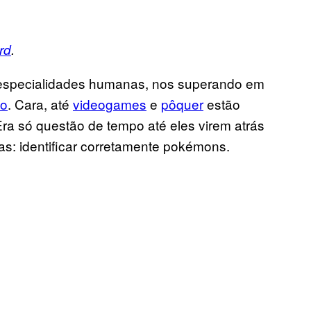
rd
.
especialidades humanas, nos superando em
Go
. Cara, até
videogames
e
pôquer
estão
a só questão de tempo até eles virem atrás
s: identificar corretamente pokémons.