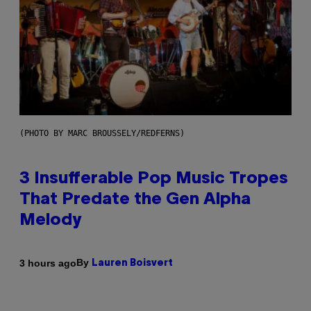
(PHOTO BY MARC BROUSSELY/REDFERNS)
3 Insufferable Pop Music Tropes
That Predate the Gen Alpha
Melody
By
3 hours ago
Lauren Boisvert