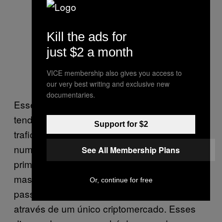
Kill the ads for
just $2 a month
VICE membership also gives you access to
our very best writing and exclusive new
documentaries.
Esses anúncios apontam para uma nova
tendência da internet. Dez anos atrás, todo
Support for $2
traficante com uma presença online vendia
num mercado central: o
Silk Road
. Esse
See All Membership Plans
primeiro criptomercado era tipo um Craiglist,
mas para bens ilegais. Drogas, armas,
Or, continue for free
passaportes, tudo era comprado e vendido
através de um único criptomercado. Esses