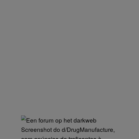
Screenshot do d/DrugManufacture,
com anúncios de traficantes à