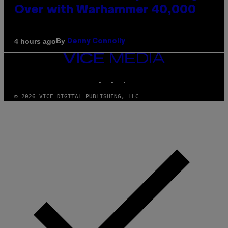
Over with Warhammer 40,000
By
4 hours ago
Denny Connolly
VICE
MEDIA
INSTAGRAM
TIKTOK
YOUTUBE
© 2026 VICE DIGITAL PUBLISHING, LLC