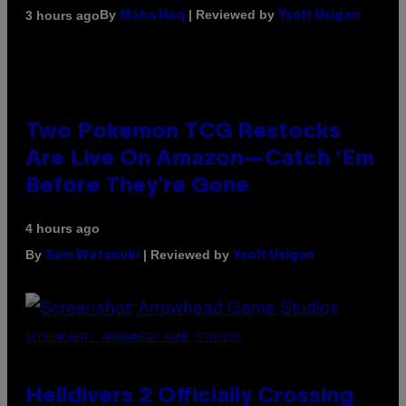
By
| Reviewed by
3 hours ago
Maha Haq
Ysolt Usigan
Two Pokemon TCG Restocks
Are Live On Amazon—Catch ‘Em
Before They’re Gone
4 hours ago
By
| Reviewed by
Sam Watanuki
Ysolt Usigan
SCREENSHOT: ARROWHEAD GAME STUDIOS
Helldivers 2 Officially Crossing