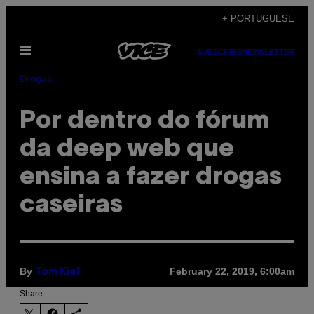
Skip
+ PORTUGUESE
to
Open
content
SUBSCRIBE
NEWSLETTER
Menu
Drogas
Por dentro do fórum
da deep web que
ensina a fazer drogas
caseiras
By
February 22, 2019, 6:00am
Tom Kiel
Share: