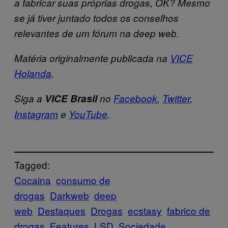
a fabricar suas próprias drogas, OK? Mesmo
se já tiver juntado todos os conselhos
relevantes de um fórum na deep web.
Matéria originalmente publicada na
VICE
Holanda
.
Siga a
VICE Brasil
no
Facebook
,
Twitter
,
Instagram
e
YouTube
.
Tagged:
Cocaina
consumo de
drogas
Darkweb
deep
web
Destaques
Drogas
ecstasy
fabrico de
drogas
Features
LSD
Sociedade