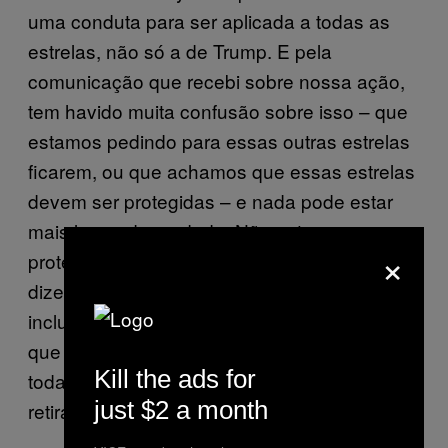
uma conduta para ser aplicada a todas as
estrelas, não só a de Trump. E pela
comunicação que recebi sobre nossa ação,
tem havido muita confusão sobre isso – que
estamos pedindo para essas outras estrelas
ficarem, ou que achamos que essas estrelas
devem ser protegidas – e nada pode estar
mais longe da verdade. Não estamos
×
protegendo essas estrelas. O que estamos
dizendo é que deve haver padrões para
inclusão entre todas as estrelas. E espero
que se esses padrões forem aplicados a
Kill the ads for
todas as estrelas, outras deverão ser
just $2 a month
retiradas.