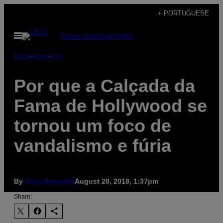
Skip
+ PORTUGUESE
to
Open
Subscribe
Newsletter
content
Menu
Entretenimento
Por que a Calçada da
Fama de Hollywood se
tornou um foco de
vandalismo e fúria
By
Drew Schwartz
August 28, 2018, 1:37pm
Share: