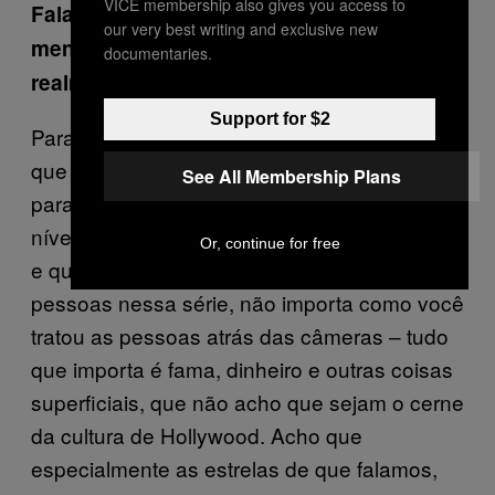
VICE membership also gives you access to
Falando realisticamente, que tipo de
our very best writing and exclusive new
mensagem homenagear esses nomes
documentaries.
realmente manda?
Support for $2
Para mim, isso diz que tudo que importa é
que você fez uma certa quantia de dinheiro
See All Membership Plans
para um estúdio, ou que atingiu um certo
nível de fama, ou fez uma série de sucesso,
Or, continue for free
e que não importa como você tratou as
pessoas nessa série, não importa como você
tratou as pessoas atrás das câmeras – tudo
que importa é fama, dinheiro e outras coisas
superficiais, que não acho que sejam o cerne
da cultura de Hollywood. Acho que
especialmente as estrelas de que falamos,