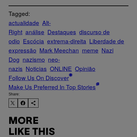
Tagged:
actualidade
Alt-
Right
análise
Destaques
discurso de
odio
Escócia
extrema-direita
Liberdade de
expressão
Mark Meechan
meme
Nazi
Dog
nazismo
neo-
nazis
Noticias
ONLINE
Opinião
Follow Us On Discover
Make Us Preferred In Top Stories
Share:
MORE
LIKE THIS