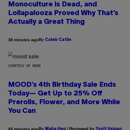
Monoculture is Dead, and
Lollapalooza Proved Why That’s
Actually a Great Thing
By
38 minutes ago
Caleb Catlin
COURTESY OF MOOD
MOOD’s 4th Birthday Sale Ends
Today— Get Up to 25% Off
Prerolls, Flower, and More While
You Can
By
| Reviewed by
44 minutes ago
Maha Haq
Ysolt Usigan