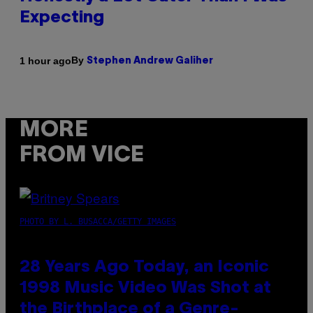
Expecting
By
1 hour ago
Stephen Andrew Galiher
MORE
FROM VICE
PHOTO BY L. BUSACCA/GETTY IMAGES
28 Years Ago Today, an Iconic
1998 Music Video Was Shot at
the Birthplace of a Genre-