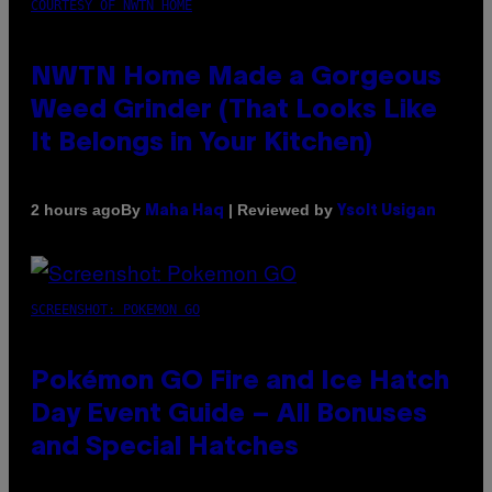
COURTESY OF NWTN HOME
NWTN Home Made a Gorgeous
Weed Grinder (That Looks Like
It Belongs in Your Kitchen)
By
| Reviewed by
2 hours ago
Maha Haq
Ysolt Usigan
SCREENSHOT: POKEMON GO
Pokémon GO Fire and Ice Hatch
Day Event Guide – All Bonuses
and Special Hatches