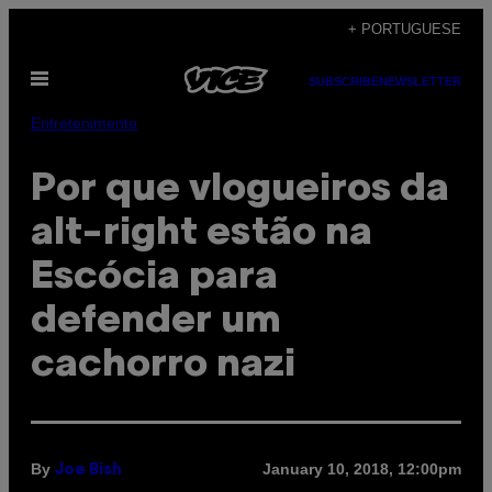
Skip
+ PORTUGUESE
to
Open
content
SUBSCRIBE
NEWSLETTER
Menu
Entretenimento
Por que vlogueiros da
alt-right estão na
Escócia para
defender um
cachorro nazi
By
January 10, 2018, 12:00pm
Joe Bish