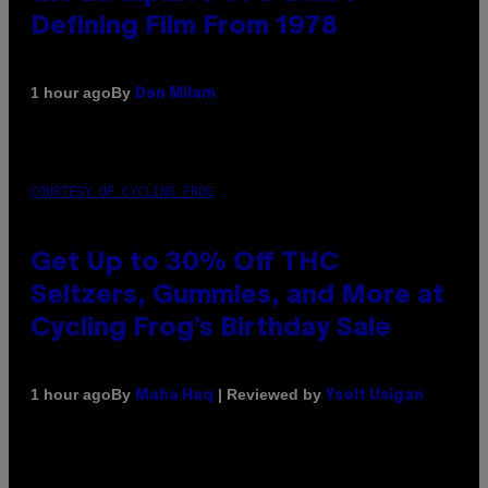
Defining Film From 1978
By
1 hour ago
Dan Milam
COURTESY OF CYCLING FROG
Get Up to 30% Off THC
Seltzers, Gummies, and More at
Cycling Frog’s Birthday Sale
By
| Reviewed by
1 hour ago
Maha Haq
Ysolt Usigan