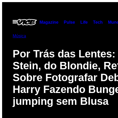
Skip
to
content
Open
Magazine
Pulse
Life
Tech
Munc
Menu
Música
Por Trás das Lentes:
Stein, do Blondie, Re
Sobre Fotografar De
Harry Fazendo Bung
jumping sem Blusa