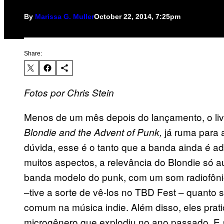
By
Marissa G. Muller
October 22, 2014, 7:25pm
Share:
Fotos por Chris Stein
Menos de um mês depois do lançamento, o livr
já ruma para 
Blondie and the Advent of Punk,
dúvida, esse é o tanto que a banda ainda é a
muitos aspectos, a relevância do Blondie só
banda modelo do punk, com um som radiofônic
–tive a sorte de vê-los no TBD Fest – quanto 
comum na música indie. Além disso, eles prat
microgênero que explodiu no ano passado. E a 