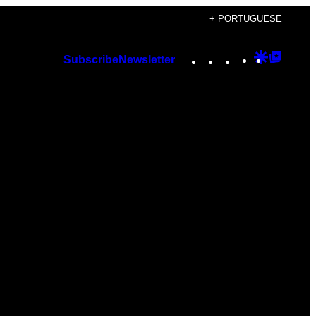
+ PORTUGUESE
Instagram
TikTok
YouTube
Google
Googl
Subscribe
Newsletter
Discover
Top
Posts