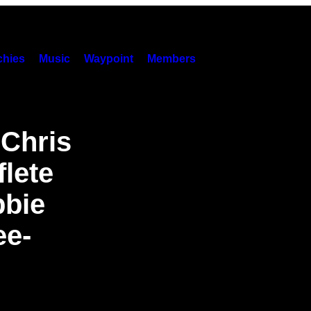
hies
Music
Waypoint
Members
 Chris
flete
bbie
ee-