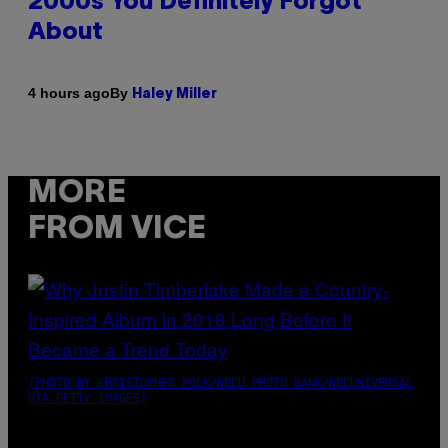
2000s You Definitely Forgot
About
By
4 hours ago
Haley Miller
MORE
FROM VICE
(PHOTO BY CHRISTOPHER POLK/NBCU PHOTO BANK/NBCUNIVERSAL
VIA GETTY IMAGES)