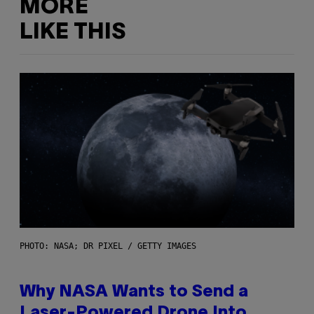
MORE
LIKE THIS
PHOTO: NASA; DR PIXEL / GETTY IMAGES
Why NASA Wants to Send a
Laser-Powered Drone Into