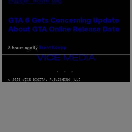
SCREENSHOT: ROCKSTAR GAMES
GTA 6 Gets Concerning Update
About GTA Online Release Date
By
8 hours ago
Brent Koepp
VICE
MEDIA
INSTAGRAM
TIKTOK
YOUTUBE
© 2026 VICE DIGITAL PUBLISHING, LLC