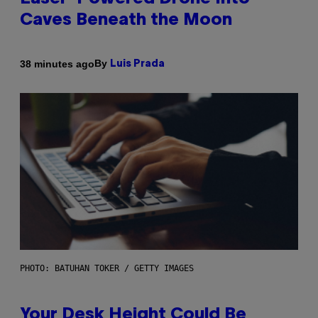
Caves Beneath the Moon
By
38 minutes ago
Luis Prada
PHOTO: BATUHAN TOKER / GETTY IMAGES
Your Desk Height Could Be