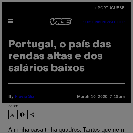
Skip
+ PORTUGUESE
to
Open
content
SUBSCRIBE
NEWSLETTER
Menu
Portugal, o país das
rendas altas e dos
salários baixos
By
March 10, 2020, 7:19pm
Flávia Six
Share:
A minha casa tinha quadros. Tantos que nem