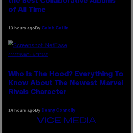
the Best Collaborative Albums
of All Time
By
13 hours ago
Caleb Catlin
SCREENSHOT: NETEASE
Who Is The Hood? Everything To
Know About The Newest Marvel
Rivals Character
By
14 hours ago
Denny Connolly
VICE
MEDIA
INSTAGRAM
TIKTOK
YOUTUBE