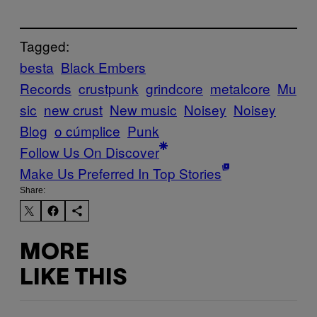
Tagged:
besta
Black Embers
Records
crustpunk
grindcore
metalcore
Mu
sic
new crust
New music
Noisey
Noisey
Blog
o cúmplice
Punk
Follow Us On Discover
Make Us Preferred In Top Stories
Share:
MORE
LIKE THIS