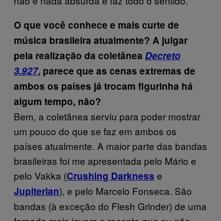
não é nada absurda e faz todo o sentido.
O que você conhece e mais curte de
música brasileira atualmente? A julgar
pela realização da coletânea
Decreto
3.927
, parece que as cenas extremas de
ambos os países já trocam figurinha há
algum tempo, não?
Bem, a coletânea serviu para poder mostrar
um pouco do que se faz em ambos os
países atualmente. A maior parte das bandas
brasileiras foi me apresentada pelo Mário e
pelo Vakka (
e
Crushing Darkness
), e pelo Marcelo Fonseca. São
Jupiterian
bandas (à exceção do Flesh Grinder) de uma
fornada mais jovem e recente que eu não