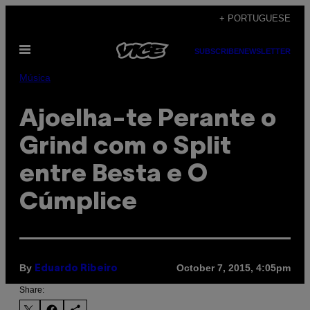
Skip
+ PORTUGUESE
to
Open
content
SUBSCRIBE
NEWSLETTER
Menu
Música
Ajoelha-te Perante o
Grind com o Split
entre Besta e O
Cúmplice
By
October 7, 2015, 4:05pm
Eduardo Ribeiro
Share: