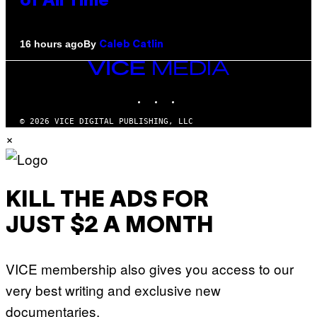
of All Time
By
16 hours ago
Caleb Catlin
VICE
MEDIA
INSTAGRAM
TIKTOK
YOUTUBE
© 2026 VICE DIGITAL PUBLISHING, LLC
×
KILL THE ADS FOR
JUST $2 A MONTH
VICE membership also gives you access to our
very best writing and exclusive new
documentaries.