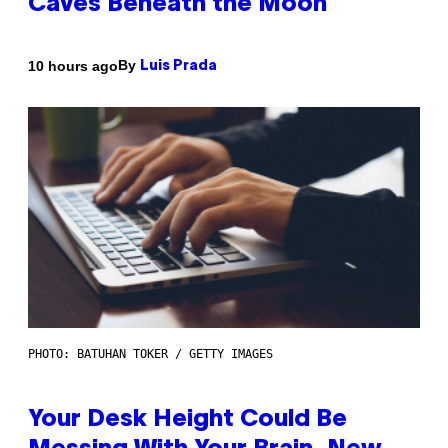
Caves Beneath the Moon
By
10 hours ago
Luis Prada
PHOTO: BATUHAN TOKER / GETTY IMAGES
Your Desk Height Could Be