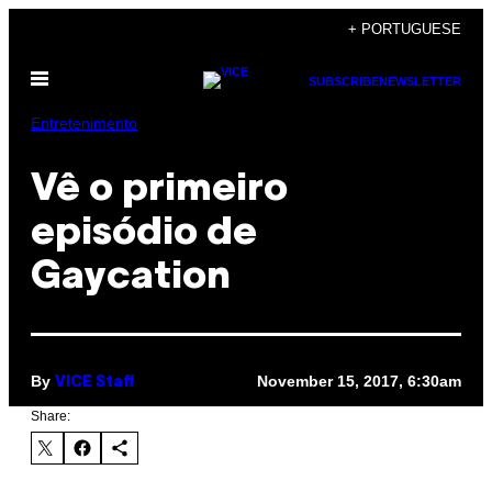
Skip
+ PORTUGUESE
to
Open
content
SUBSCRIBE
NEWSLETTER
Menu
Entretenimento
Vê o primeiro
episódio de
Gaycation
By
November 15, 2017, 6:30am
VICE Staff
Share: