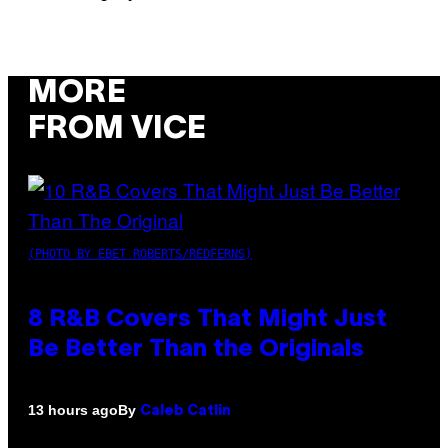
MORE
FROM VICE
(PHOTO BY EBET ROBERTS/REDFERNS)
8 R&B Covers That Might Just
Be Better Than the Originals
By
13 hours ago
Caleb Catlin