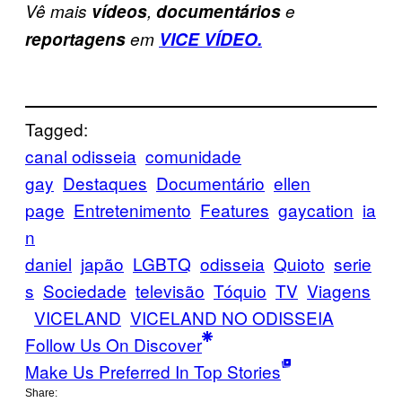
Vê mais
vídeos
,
documentários
e
reportagens
em
VICE VÍDEO.
Tagged:
canal odisseia
comunidade
gay
Destaques
Documentário
ellen
page
Entretenimento
Features
gaycation
ia
n
daniel
japão
LGBTQ
odisseia
Quioto
serie
s
Sociedade
televisão
Tóquio
TV
Viagens
VICELAND
VICELAND NO ODISSEIA
Follow Us On Discover
Make Us Preferred In Top Stories
Share: