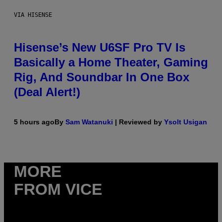
VIA HISENSE
Hisense’s New U6SF Pro TV Is
Basically a Home Theater, Gaming
Rig, And Soundbar In One Box
(Deal Alert!)
5 hours ago
By
Sam Watanuki
| Reviewed by
Ysolt Usigan
MORE
FROM VICE