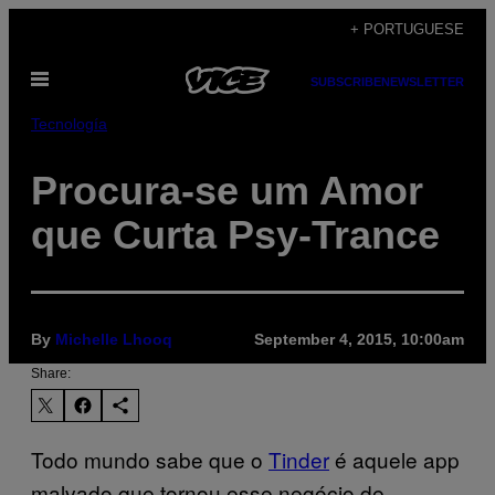
Skip
+ PORTUGUESE
to
Open
content
SUBSCRIBE
NEWSLETTER
Menu
Tecnología
Procura-se um Amor
que Curta Psy-Trance
By
Michelle Lhooq
September 4, 2015, 10:00am
Share:
Todo mundo sabe que o
Tinder
é aquele app
malvado que tornou esse negócio de