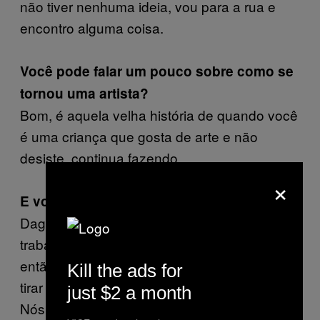
não tiver nenhuma ideia, vou para a rua e
encontro alguma coisa.
Você pode falar um pouco sobre como se
tornou uma artista?
Bom, é aquela velha história de quando você
é uma criança que gosta de arte e não
desiste, continua fazendo.
×
E você cresceu em?
Dagenham. Os pais de todo mundo
trabalhavam na Ford ou na Allied Trade,
então as escolas faziam o possível para te
Kill the ads for
tirar da rua e te preparar para trabalhar lá.
just $2 a month
Nós só tivemos duas excursões na escola,