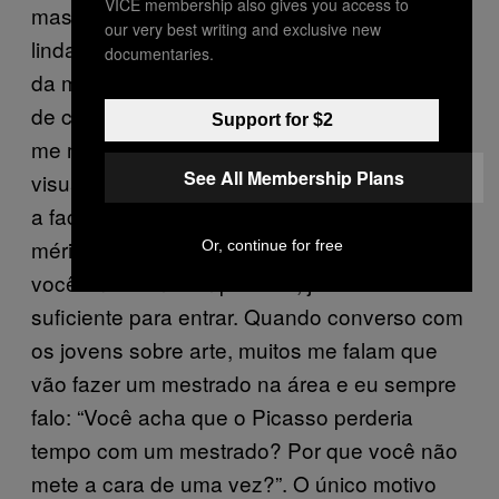
VICE membership also gives you access to
mas eu adorei porque as fábricas eram
our very best writing and exclusive new
lindas. Do térreo dava para ver uns tanques
documentaries.
da metade do tamanho dessa sala, cheios
de cores, cores de batom… Eu adorei. Não
Support for $2
me motivou a trabalhar na Yardley, mas era
See All Membership Plans
visualmente incrível. Então, me inscrevi para
a faculdade de arte local e entrei pelos
méritos do meu trabalho. Naquela época, se
Or, continue for free
você tinha um bom portfólio, já era o
suficiente para entrar. Quando converso com
os jovens sobre arte, muitos me falam que
vão fazer um mestrado na área e eu sempre
falo: “Você acha que o Picasso perderia
tempo com um mestrado? Por que você não
mete a cara de uma vez?”. O único motivo