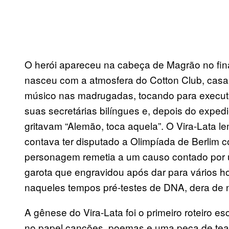
O herói apareceu na cabeça de Magrão no fin
nasceu com a atmosfera do Cotton Club, cas
músico nas madrugadas, tocando para execut
suas secretárias bilíngues e, depois do expedi
gritavam “Alemão, toca aquela”. O Vira-Lata 
contava ter disputado a Olimpíada de Berlim 
personagem remetia a um causo contado por
garota que engravidou após dar para vários 
naqueles tempos pré-testes de DNA, dera de 
A gênese do Vira-Lata foi o primeiro roteiro es
no papel canções, poemas e uma peça de teat