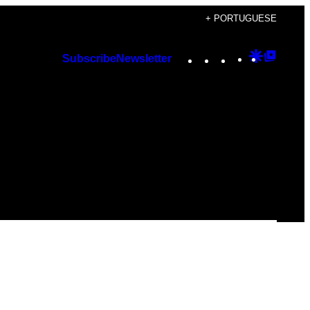
+ PORTUGUESE
Instagram
TikTok
YouTube
Google
Googl
Subscribe
Newsletter
Discover
Top
Posts