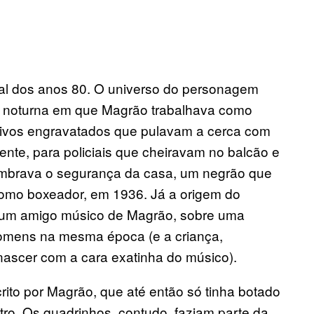
al dos anos 80. O universo do personagem
a noturna em que Magrão trabalhava como
ivos engravatados que pulavam a cerca com
ente, para policiais que cheiravam no balcão e
lembrava o segurança da casa, um negrão que
como boxeador, em 1936. Já a origem do
 um amigo músico de Magrão, sobre uma
homens na mesma época (e a criança,
nascer com a cara exatinha do músico).
crito por Magrão, que até então só tinha botado
ro. Os quadrinhos, contudo, faziam parte da