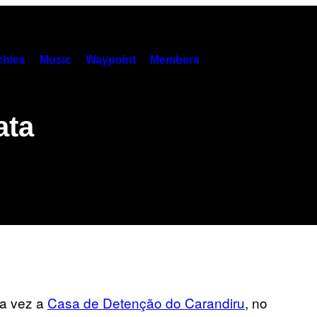
hies
Music
Waypoint
Members
ata
ra vez a
Casa de Detenção do Carandiru
, no