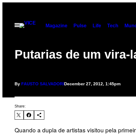
Skip
to
content
Open
Magazine
Pulse
Life
Tech
Munc
Menu
Putarias de um vira-l
By
FAUSTO SALVADORI
December 27, 2012, 1:45pm
Share:
Quando a dupla de artistas visitou pela primei