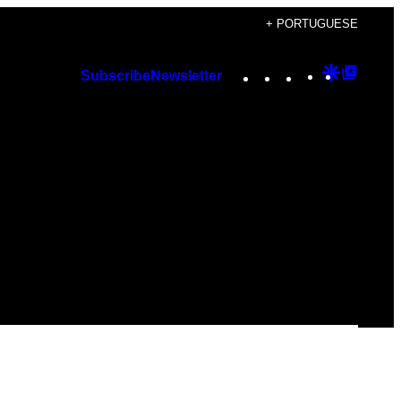
+ PORTUGUESE
Instagram
TikTok
YouTube
Google
Googl
Subscribe
Newsletter
Discover
Top
Posts