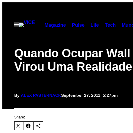
Skip
to
content
Open
Magazine
Pulse
Life
Tech
Munc
Menu
Quando Ocupar Wall 
Virou Uma Realidade
By
ALEX PASTERNACK
September 27, 2011, 5:27pm
Share: