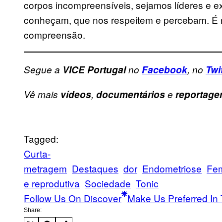
corpos incompreensíveis, sejamos líderes e ex
conheçam, que nos respeitem e percebam. É 
compreensão.
Segue a
VICE Portugal
no
Facebook
, no
Twi
Vê mais
vídeos
,
documentários
e
reportage
Tagged:
Curta-
metragem
Destaques
dor
Endometriose
Fe
e reprodutiva
Sociedade
Tonic
Follow Us On Discover
Make Us Preferred In 
Share: