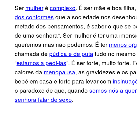
Ser
mulher
é
complexo
. É ser mãe e boa filha
dos conformes
que a sociedade nos desenhou.
metade dos pensamentos, é saber o que se pod
de uma senhora”. Ser mulher é ter uma imensi
queremos mas não podemos. É ter
menos or
chamada de
púdica e de puta
tudo no mesmo d
“
estamos a pedi-las
”. É ser forte, muito forte.
calores da
menopausa
, as gravidezes e os par
bebé em casa e forte para levar com
insinuaç
o paradoxo de que, quando
somos nós a quere
senhora falar de sexo
.