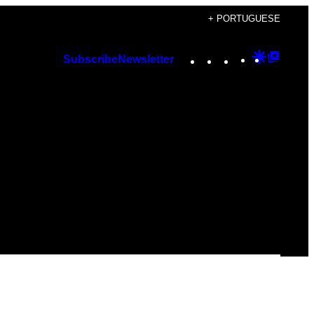
+ PORTUGUESE
Instagram
TikTok
YouTube
Google
Googl
Subscribe
Newsletter
Discover
Top
Posts