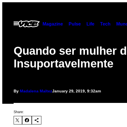
Skip
to
content
Open
Magazine
Pulse
Life
Tech
Munc
Menu
Quando ser mulher d
Insuportavelmente
By
Madalena Maltez
January 29, 2019, 9:32am
Share: