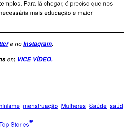
emplos. Para lá chegar, é preciso que nos
necessária mais educação e maior
tter
e no
Instagram
.
ns
em
VICE VÍDEO.
minisme
menstruação
Mulheres
Saúde
saúd
Top Stories