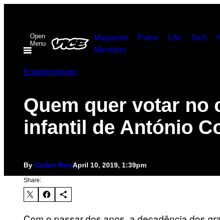
Skip
to
Open
content
Magazine
Pulse
Life
Tech
Menu
Members
Entretenimento
Quem quer votar no 
infantil de António C
By
Carlos Reis
April 10, 2019, 1:39pm
Share:
Com o passar dos anos, a decadência dos gran