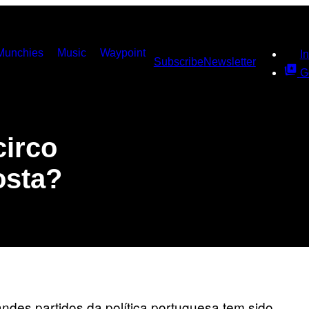
Munchies
Music
Waypoint
I
Subscribe
Newsletter
G
circo
osta?
des partidos da política portuguesa tem sido