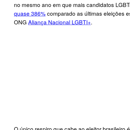
no mesmo ano em que mais candidatos LGBTs
quase 386%
comparado as últimas eleições es
ONG
Aliança Nacional LGBTI+
.
O único respiro que cabe ao eleitor brasileiro