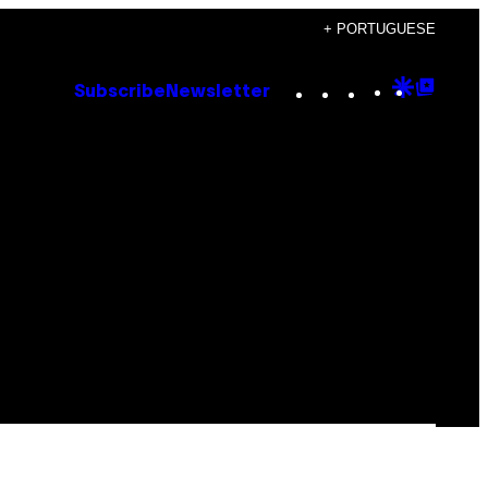
+ PORTUGUESE
Instagram
TikTok
YouTube
Google
Goog
Subscribe
Newsletter
Discove
Top
Posts