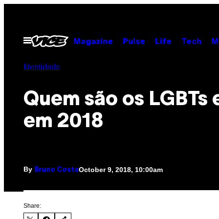
Skip
to
content
Open
Magazine
Pulse
Life
Tech
M
Menu
Identidade
Quem são os LGBTs e
em 2018
By
October 9, 2018, 10:00am
Bruno Costa
Share: