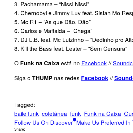
3. Pachamama – “Nissi Nissi”
4. Chernobyl e Jimmy Luv feat. Sistah Mo Res
5. Mc R1 – “As que Dão, Dão”
6. Carlos e Maffalda – “Chega”
7. DJ L.B. feat. Mc Luizinho – “Dedinho pro Alt
8. Kill the Bass feat. Lester – “Sem Censura”
O
está no
Facebook
//
Soundc
Funk na Caixa
Siga o
nas redes
//
THUMP
Facebook
Sound
Tagged:
baile funk
coletânea
funk
Funk na Caixa
Ou
Follow Us On Discover
Make Us Preferred In 
Share: