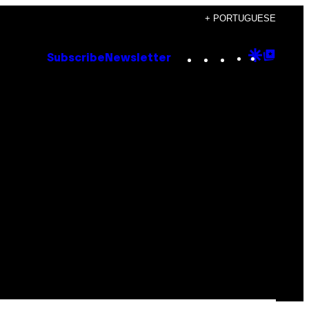
+ PORTUGUESE
Instagram
TikTok
YouTube
Google
Goog
Subscribe
Newsletter
Discove
Top
Posts