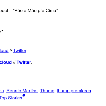
pect – “Põe a Mão pra Cima”
o”
loud
//
Twitter
//
.
cloud
Twitter
ça
Renato Martins
Thump
thump premieres
Top Stories