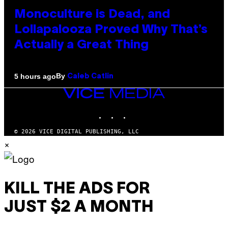
Monoculture is Dead, and
Lollapalooza Proved Why That’s
Actually a Great Thing
By
5 hours ago
Caleb Catlin
VICE
MEDIA
INSTAGRAM
TIKTOK
YOUTUBE
© 2026 VICE DIGITAL PUBLISHING, LLC
×
KILL THE ADS FOR
JUST $2 A MONTH