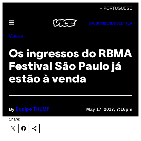
Skip
+ PORTUGUESE
to
Open
content
SUBSCRIBE
NEWSLETTER
Menu
Música
Os ingressos do RBMA
Festival São Paulo já
estão à venda
By
May 17, 2017, 7:16pm
Equipe THUMP
Share: