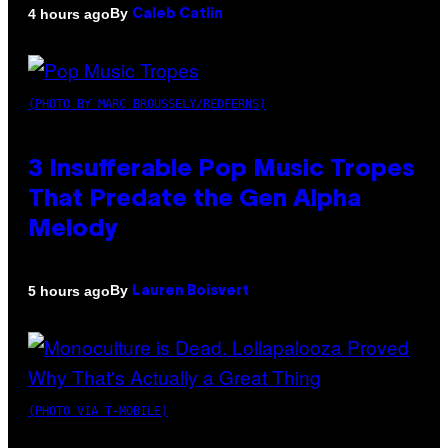
By
4 hours ago
Caleb Catlin
(PHOTO BY MARC BROUSSELY/REDFERNS)
3 Insufferable Pop Music Tropes
That Predate the Gen Alpha
Melody
By
5 hours ago
Lauren Boisvert
(PHOTO VIA T-MOBILE)