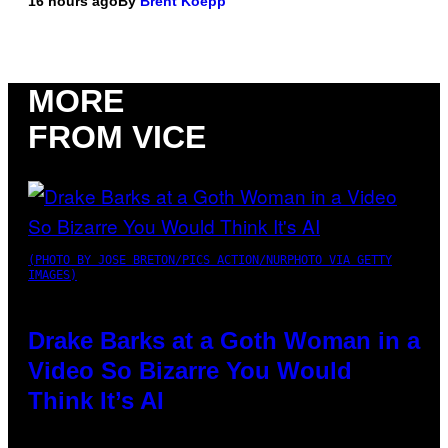
16 hours ago
By
Brent Koepp
MORE
FROM VICE
(PHOTO BY JOSE BRETON/PICS ACTION/NURPHOTO VIA GETTY
IMAGES)
Drake Barks at a Goth Woman in a
Video So Bizarre You Would
Think It’s AI