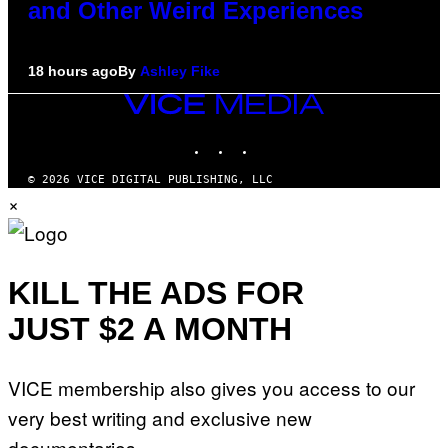
and Other Weird Experiences
18 hours ago
By
Ashley Fike
VICE
MEDIA
INSTAGRAM
TIKTOK
YOUTUBE
© 2026 VICE DIGITAL PUBLISHING, LLC
×
KILL THE ADS FOR
JUST $2 A MONTH
VICE membership also gives you access to our
very best writing and exclusive new
documentaries.