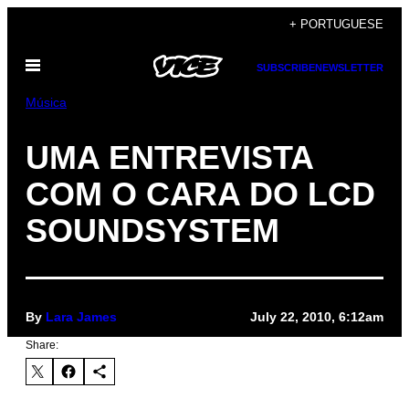
Skip
+ PORTUGUESE
to
Open
content
SUBSCRIBE
NEWSLETTER
Menu
Música
UMA ENTREVISTA
COM O CARA DO LCD
SOUNDSYSTEM
By
Lara James
July 22, 2010, 6:12am
Share: