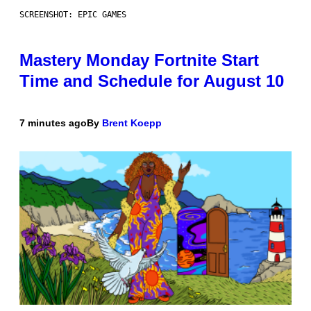
SCREENSHOT: EPIC GAMES
Mastery Monday Fortnite Start
Time and Schedule for August 10
7 minutes ago
By
Brent Koepp