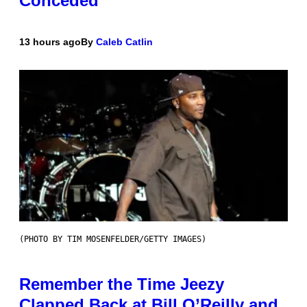
Conceded’
13 hours ago
By
Caleb Catlin
(PHOTO BY TIM MOSENFELDER/GETTY IMAGES)
Remember the Time Jeezy
Clapped Back at Bill O’Reilly and