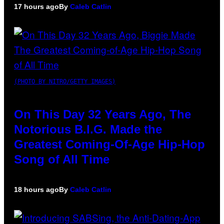
17 hours ago
By
Caleb Catlin
(PHOTO BY NITRO/GETTY IMAGES)
On This Day 32 Years Ago, The
Notorious B.I.G. Made the
Greatest Coming-Of-Age Hip-Hop
Song of All Time
18 hours ago
By
Caleb Catlin