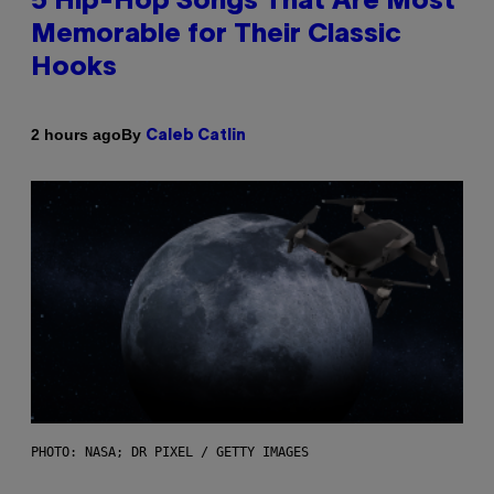
5 Hip-Hop Songs That Are Most
Memorable for Their Classic
Hooks
By
2 hours ago
Caleb Catlin
PHOTO: NASA; DR PIXEL / GETTY IMAGES