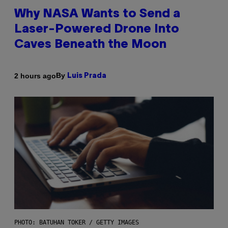
Why NASA Wants to Send a
Laser-Powered Drone Into
Caves Beneath the Moon
By
2 hours ago
Luis Prada
PHOTO: BATUHAN TOKER / GETTY IMAGES