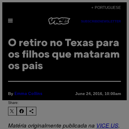
Skip
+ PORTUGUESE
to
Open
content
SUBSCRIBE
NEWSLETTER
Menu
O retiro no Texas para
os filhos que mataram
os pais
By
June 24, 2016, 10:00am
Emma Collins
Share:
Matéria originalmente publicada na
VICE US
.