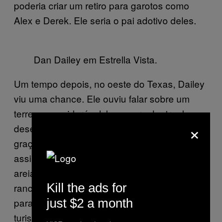
poderia criar um retiro para garotos como
Alex e Derek. Ele seria o pai adotivo deles.
Dan Dailey em Estrella Vista.
Um tempo depois, no oeste do Texas, Dailey
viu uma chance. Ele ouviu falar sobre um
terreno considerável, bem para dentro do
×
deserto, sendo vendido praticamente de
graça. Ele pegou suas coisas em Marathon e
assinou uma hipoteca pelos 80 acres de
areia. Derek prometeu se mudar para o
Kill the ads for
rancho quando saísse da prisão, escrevendo
just $2 a month
para Dailey sobre se tornar um guia de
turismo de aventura, talvez até começar um