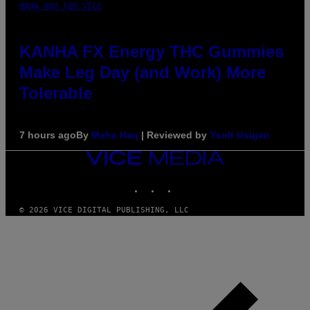
MAHA HAQ FOR VICE
KANHA FX Energy THC Gummies
Make Leg Day (and Work) More
Tolerable
7 hours ago
By
Maha Haq
| Reviewed by
Ysolt Usigan
VICE
MEDIA
INSTAGRAM
TIKTOK
YOUTUBE
© 2026 VICE DIGITAL PUBLISHING, LLC