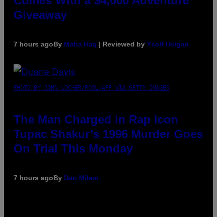
Comes With a $4,000 Adventure
Giveaway
7 hours ago
By
Maha Haq
| Reviewed by
Ysolt Usigan
PHOTO BY JOHN LOCHER/POOL/AFP VIA GETTY IMAGES
The Man Charged in Rap Icon
Tupac Shakur’s 1996 Murder Goes
On Trial This Monday
7 hours ago
By
Dan Milam