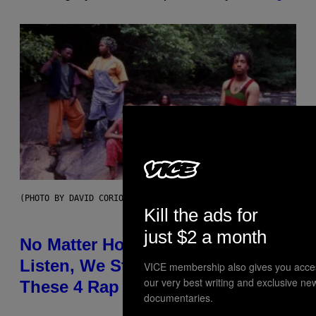
(PHOTO BY DAVID CORIO/REDFERNS)
Kill the ads for
just $2 a month
No Matter How Many Times We
Listen, We Still Can’t Explain
VICE membership also gives you acce
our very best writing and exclusive ne
These 4 Rap Songs From the 90s
documentaries.