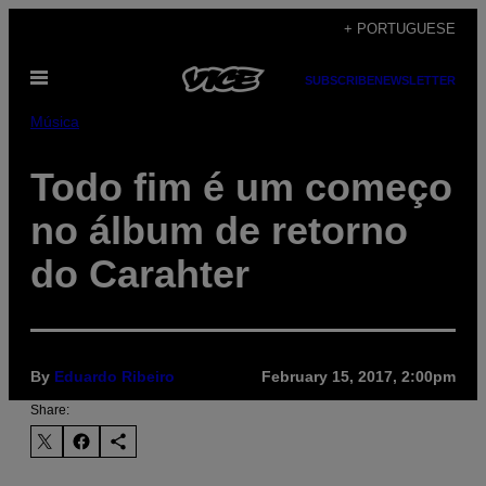
Skip
+ PORTUGUESE
to
Open
content
SUBSCRIBE
NEWSLETTER
Menu
Música
Todo fim é um começo
no álbum de retorno
do Carahter
By
Eduardo Ribeiro
February 15, 2017, 2:00pm
Share: