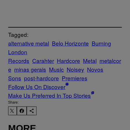
Tagged:
alternative metal
Belo Horizonte
Burning
London
Records
Carahter
Hardcore
Metal
metalcor
e
minas gerais
Music
Noisey
Novos
Sons
post-hardcore
Premieres
Follow Us On Discover
Make Us Preferred In Top Stories
Share:
MORE