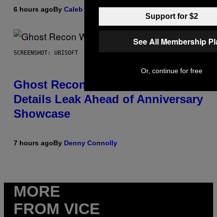
6 hours ago
By
Caleb Catlin
Support for $2
See All Membership P
SCREENSHOT: UBISOFT
Or, continue for free
Ghost Recon Wildlands Upgrade
Details Leak Ahead of Anniversary
Showcase
7 hours ago
By
Denny Connolly
MORE
FROM VICE