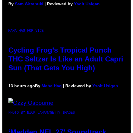
By
Sam Watanuki
| Reviewed by
Ysolt Usigan
MAHA HAQ FOR VICE
Cycling Frog’s Tropical Punch
THC Seltzer Is Like an Adult Capri
Sun (That Gets You High)
13 hours ago
By
Maha Haq
| Reviewed by
Ysolt Usigan
PHOTO BY NICK LAHAM/GETTY IMAGES
‘Madden NFL 27’ Soundtrack