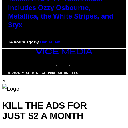
Includes Ozzy Osbourne,
Metallica, the White Stripes, and
Styx
14 hours ago
By
Dan Milam
VICE
MEDIA
INSTAGRAM
TIKTOK
YOUTUBE
© 2026 VICE DIGITAL PUBLISHING, LLC
×
KILL THE ADS FOR
JUST $2 A MONTH