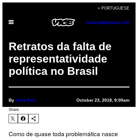
Skip
+ PORTUGUESE
to
Open
content
SUBSCRIBE
NEWSLETTER
Menu
Retratos da falta de
representatividade
política no Brasil
By
Julia Reis
October 23, 2018, 9:00am
Share:
Como de quase toda problemática nasce