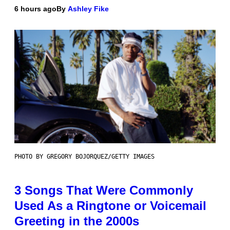
6 hours ago
By
Ashley Fike
PHOTO BY GREGORY BOJORQUEZ/GETTY IMAGES
3 Songs That Were Commonly
Used As a Ringtone or Voicemail
Greeting in the 2000s