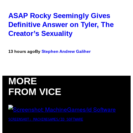
ASAP Rocky Seemingly Gives
Definitive Answer on Tyler, The
Creator’s Sexuality
13 hours ago
By
Stephen Andrew Galiher
MORE
FROM VICE
SCREENSHOT: MACHINEGAMES/ID SOFTWARE