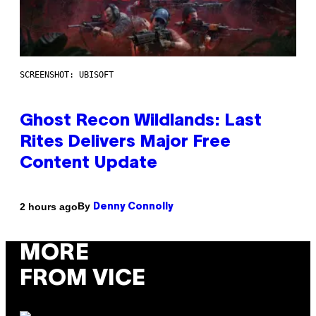
SCREENSHOT: UBISOFT
Ghost Recon Wildlands: Last
Rites Delivers Major Free
Content Update
By
2 hours ago
Denny Connolly
MORE
FROM VICE