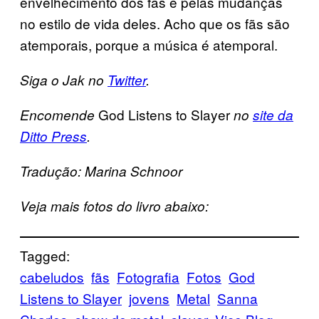
envelhecimento dos fãs e pelas mudanças
no estilo de vida deles. Acho que os fãs são
atemporais, porque a música é atemporal.
Siga o Jak no
Twitter
.
God Listens to Slayer
Encomende
no
site da
Ditto Press
.
Tradução: Marina Schnoor
Veja mais fotos do livro abaixo:
Tagged:
cabeludos
fãs
Fotografia
Fotos
God
Listens to Slayer
jovens
Metal
Sanna