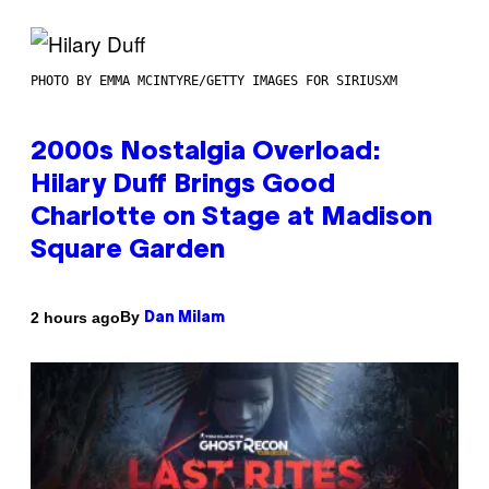
PHOTO BY EMMA MCINTYRE/GETTY IMAGES FOR SIRIUSXM
2000s Nostalgia Overload:
Hilary Duff Brings Good
Charlotte on Stage at Madison
Square Garden
By
2 hours ago
Dan Milam