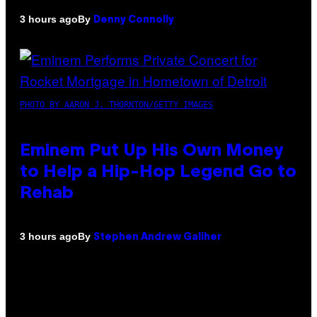
By
3 hours ago
Denny Connolly
PHOTO BY AARON J. THORNTON/GETTY IMAGES
Eminem Put Up His Own Money
to Help a Hip-Hop Legend Go to
Rehab
By
3 hours ago
Stephen Andrew Galiher