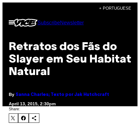
Skip
+ PORTUGUESE
to
Open
Subscribe
Newsletter
content
Menu
Retratos dos Fãs do
Slayer em Seu Habitat
Natural
By
Sanna Charles; Texto por Jak Hutchcraft
April 13, 2015, 2:30pm
Share: