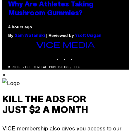
Why Are Athletes Taking
Mushroom Gummies?
4 hours ago
By
| Reviewed by
Sam Watanuki
Ysolt Usigan
VICE
MEDIA
INSTAGRAM
TIKTOK
YOUTUBE
© 2026 VICE DIGITAL PUBLISHING, LLC
×
KILL THE ADS FOR
JUST $2 A MONTH
VICE membership also gives you access to our