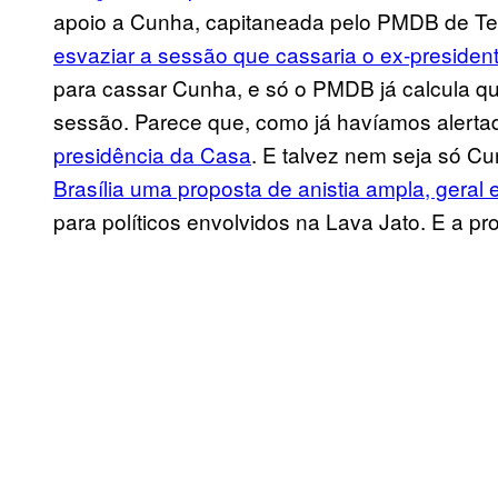
apoio a Cunha, capitaneada pelo PMDB de Tem
esvaziar a sessão que cassaria o ex-preside
para cassar Cunha, e só o PMDB já calcula q
sessão. Parece que, como já havíamos alerta
presidência da Casa
. E talvez nem seja só C
Brasília uma proposta de anistia ampla, geral e 
para políticos envolvidos na Lava Jato. E a p