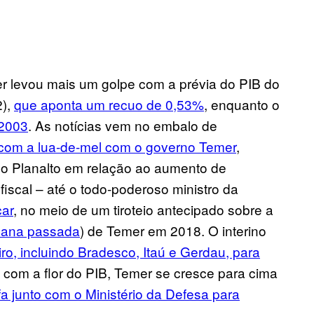
 levou mais um golpe com a prévia do PIB do
2),
que aponta um recuo de 0,53%
, enquanto o
 2003
. As notícias vem no embalo de
com a lua-de-mel com o governo Temer
,
do Planalto em relação ao aumento de
iscal – até o todo-poderoso ministro da
car
, no meio de um tiroteio antecipado sobre a
mana passada
) de Temer em 2018. O interino
o, incluindo Bradesco, Itaú e Gerdau, para
o com a flor do PIB, Temer se cresce para cima
fa junto com o Ministério da Defesa para