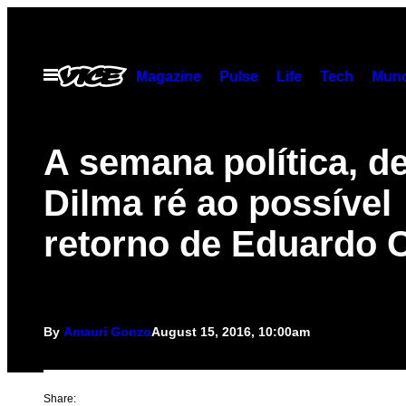
Skip
to
content
Open
Magazine
Pulse
Life
Tech
Munc
Menu
A semana política, d
Dilma ré ao possível
retorno de Eduardo 
By
Amauri Gonzo
August 15, 2016, 10:00am
Share: