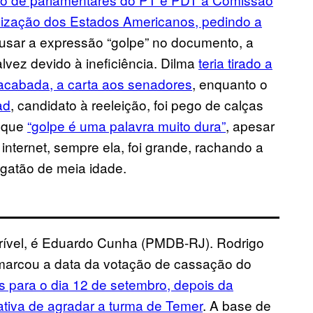
nização dos Estados Americanos, pedindo a
 usar a expressão “golpe” no documento, a
talvez devido à ineficiência. Dilma
teria tirado a
nacabada, a carta aos senadores
, enquanto o
ad
, candidato à reeleição, foi pego de calças
o que
“golpe é uma palavra muito dura”
, apesar
 internet, sempre ela, foi grande, rachando a
 gatão de meia idade.
ncrível, é Eduardo Cunha (PMDB-RJ). Rodrigo
marcou a data da votação de cassação do
s para o dia 12 de setembro, depois da
tiva de agradar a turma de Temer
. A base de