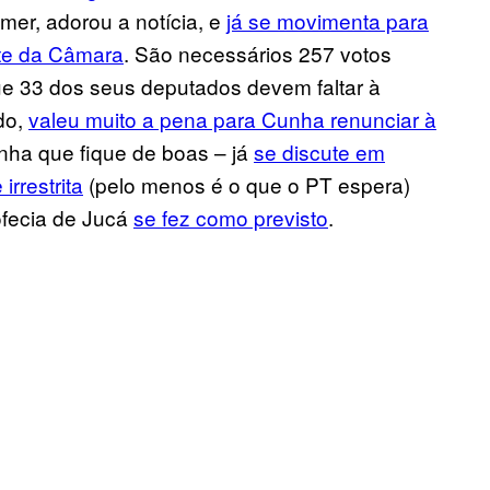
er, adorou a notícia, e
já se movimenta para
nte da Câmara
. São necessários 257 votos
ue 33 dos seus deputados devem faltar à
do,
valeu muito a pena para Cunha renunciar à
unha que fique de boas – já
se discute em
irrestrita
(pelo menos é o que o PT espera)
rofecia de Jucá
se fez como previsto
.