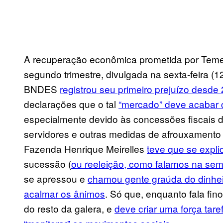
A recuperação econômica prometida por Temer
segundo trimestre, divulgada na sexta-feira (1
BNDES
registrou seu primeiro prejuízo desde
declarações que o tal
“mercado” deve acabar 
especialmente devido às concessões fiscais 
servidores e outras medidas de afrouxamento f
Fazenda Henrique Meirelles
teve que se expli
sucessão (
ou reeleição, como falamos na se
se apressou e
chamou gente graúda do dinheir
acalmar os ânimos
. Só que, enquanto fala fin
do resto da galera, e
deve criar uma força tare