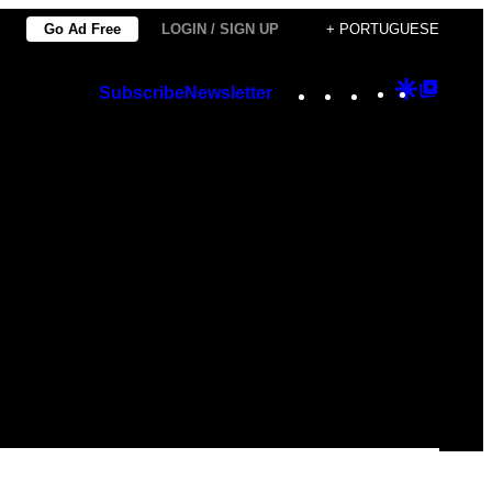
Go Ad Free
LOGIN / SIGN UP
+ PORTUGUESE
Instagram
TikTok
YouTube
Google
Googl
Subscribe
Newsletter
Discover
Top
Posts