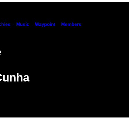
hies
Music
Waypoint
Members
e
Cunha