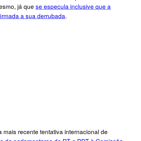
 mesmo, já que
se especula inclusive que a
firmada a sua derrubada
.
a mais recente tentativa internacional de
o de parlamentares do PT e PDT à Comissão