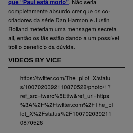
. Não seria
que “Paul está morto”
completamente absurdo crer que os co-
criadores da série Dan Harmon e Justin
Roiland meteriam uma mensagem secreta
ali, então os fãs estão dando a um possível
troll o benefício da dúvida.
VIDEOS BY VICE
https://twitter.com/The_pilot_X/statu
s/1007020392110870528/photo/1?
ref_src=twsrc%5Etfw&ref_url=https
%3A%2F%2Ftwitter.com%2FThe_pi
lot_X%2Fstatus%2F100702039211
0870528