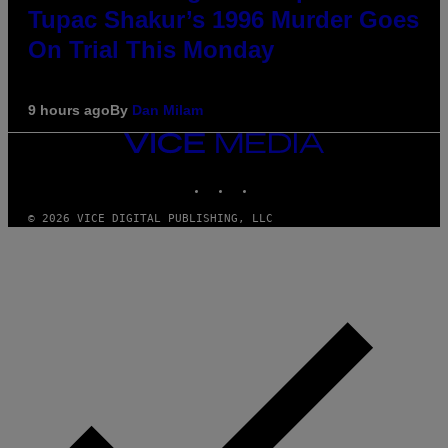
Tupac Shakur’s 1996 Murder Goes
On Trial This Monday
9 hours ago
By
Dan Milam
VICE
MEDIA
INSTAGRAM
TIKTOK
YOUTUBE
© 2026 VICE DIGITAL PUBLISHING, LLC