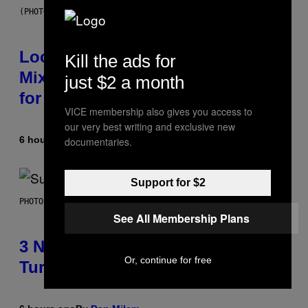
(PHOTO BY MICK HUTSON/REDFERNS)
Looking For the Perfect Alt-Rock
Kill the ads for
Mixtape for Your Boo? I Made It
just $2 a month
for You Already
VICE membership also gives you access to
our very best writing and exclusive new
6 hours ago
By
Lauren Boisvert
documentaries.
Support for $2
PHOTO BY NIELS VAN IPEREN/GETTY IMAGES
See All Membership Plans
3 No-Skip Britpop Albums
Or, continue for free
Turning 30 This Year