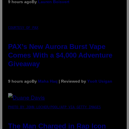
9 hours ago
By
Lauren Boisvert
COURTESY OF PAX
PAX’s New Aurora Burst Vape
Comes With a $4,000 Adventure
Giveaway
9 hours ago
By
Maha Haq
| Reviewed by
Ysolt Usigan
PHOTO BY JOHN LOCHER/POOL/AFP VIA GETTY IMAGES
The Man Charged in Rap Icon