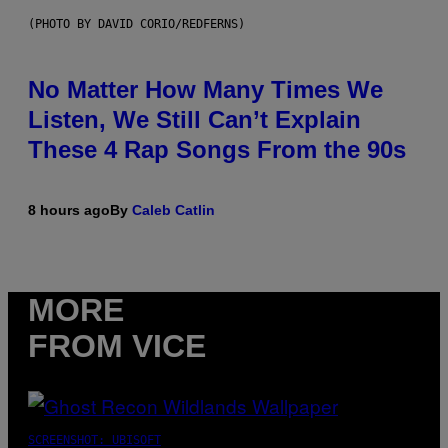
(PHOTO BY DAVID CORIO/REDFERNS)
No Matter How Many Times We
Listen, We Still Can’t Explain
These 4 Rap Songs From the 90s
8 hours ago
By
Caleb Catlin
MORE
FROM VICE
SCREENSHOT: UBISOFT