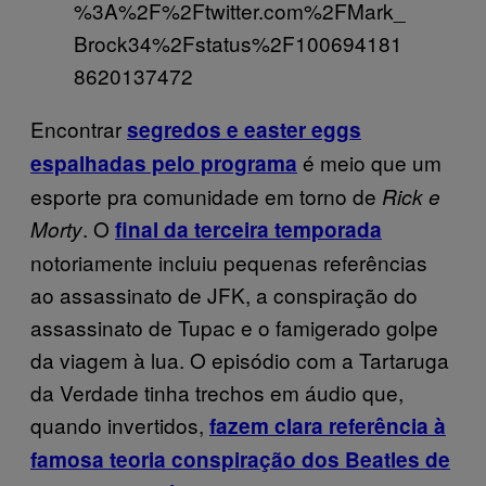
%3A%2F%2Ftwitter.com%2FMark_
Brock34%2Fstatus%2F100694181
8620137472
Encontrar
segredos e easter eggs
é meio que um
espalhadas pelo programa
esporte pra comunidade em torno de
Rick e
. O
Morty
final da terceira temporada
notoriamente incluiu pequenas referências
ao assassinato de JFK, a conspiração do
assassinato de Tupac e o famigerado golpe
da viagem à lua. O episódio com a Tartaruga
da Verdade tinha trechos em áudio que,
quando invertidos,
fazem clara referência à
famosa teoria conspiração dos Beatles de