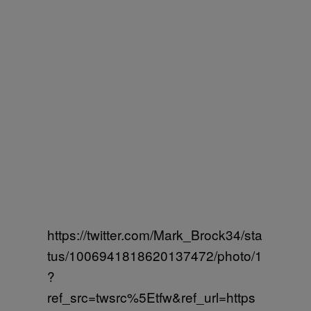
https://twitter.com/Mark_Brock34/sta
tus/1006941818620137472/photo/1
?
ref_src=twsrc%5Etfw&ref_url=https