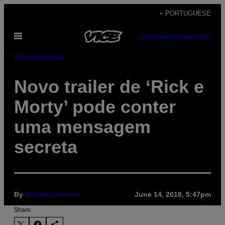
Skip
+ PORTUGUESE
to
Open
content
SUBSCRIBE
NEWSLETTER
Menu
Entretenimento
Novo trailer de ‘Rick e
Morty’ pode conter
uma mensagem
secreta
By
Beckett Mufson
June 14, 2018, 5:47pm
Share: