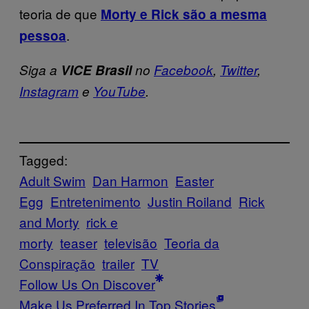
teoria de que
Morty e Rick são a mesma
.
pessoa
Siga a
VICE Brasil
no
Facebook
,
Twitter
,
Instagram
e
YouTube
.
Tagged:
Adult Swim
Dan Harmon
Easter
Egg
Entretenimento
Justin Roiland
Rick
and Morty
rick e
morty
teaser
televisão
Teoria da
Conspiração
trailer
TV
Follow Us On Discover
Make Us Preferred In Top Stories