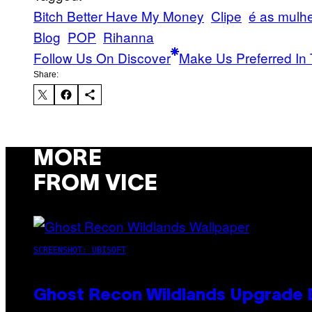
Bitch Better Have My Money
Clipe
é as mulh
Blog
POP
Rihanna
Follow Us On Discover
Make Us Preferred In 
Share:
MORE
FROM VICE
SCREENSHOT: UBISOFT
Ghost Recon Wildlands Upgrade 