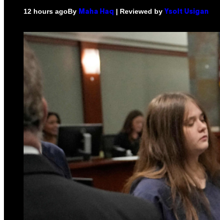
By
| Reviewed by
12 hours ago
Maha Haq
Ysolt Usigan