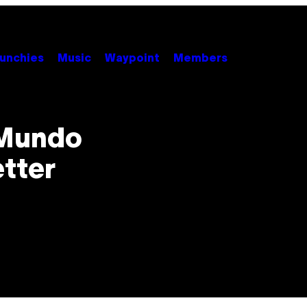
unchies
Music
Waypoint
Members
 Mundo
etter