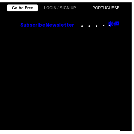
Go Ad Free
LOGIN / SIGN UP
+ PORTUGUESE
Instagram
TikTok
YouTube
Google
Goog
Subscribe
Newsletter
Discove
Top
Posts