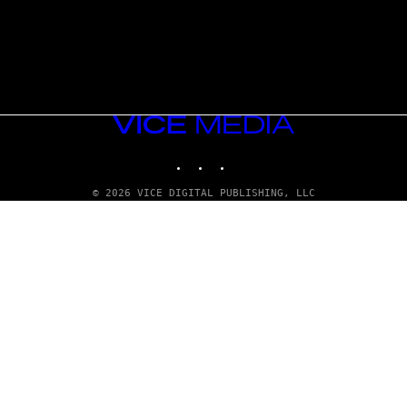
VICE
MEDIA
INSTAGRAM
TIKTOK
YOUTUBE
© 2026 VICE DIGITAL PUBLISHING, LLC