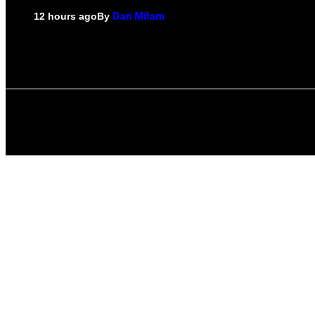
By
12 hours ago
Dan Milam