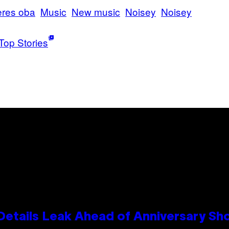
eres oba
Music
New music
Noisey
Noisey
Top Stories
Details Leak Ahead of Anniversary S