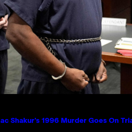
ac Shakur’s 1996 Murder Goes On Tri