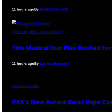
By
11 hours ago
Denny Connolly
(PHOTO BY AMBER LITTLE/PRESS)
This Musical Duo Was Booked for a
By
11 hours ago
Lauren Boisvert
COURTESY OF PAX
PAX’s New Aurora Burst Vape Co