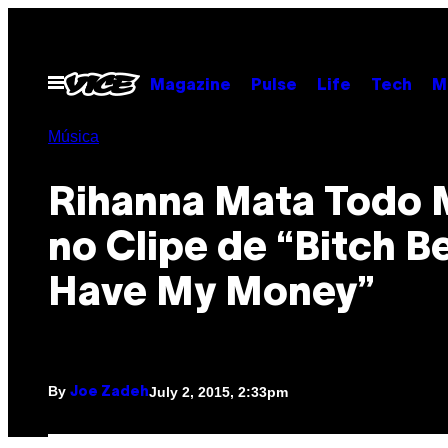
Skip
to
content
Open
Magazine
Pulse
Life
Tech
M
Menu
Música
Rihanna Mata Todo
no Clipe de “Bitch B
Have My Money”
By
July 2, 2015, 2:33pm
Joe Zadeh