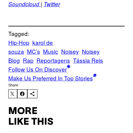
Soundcloud
|
Twitter
Tagged:
Hip-Hop
karol de
souza
MC’s
Music
Noisey
Noisey
Blog
Rap
Reportagens
Tássia Reis
Follow Us On Discover
Make Us Preferred In Top Stories
Share:
MORE
LIKE THIS