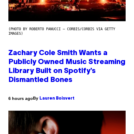
(PHOTO BY ROBERTO PANUCCI – CORBIS/CORBIS VIA GETTY
IMAGES)
Zachary Cole Smith Wants a
Publicly Owned Music Streaming
Library Built on Spotify’s
Dismantled Bones
By
6 hours ago
Lauren Boisvert