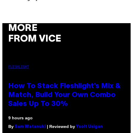
MORE
FROM VICE
FLESHLIGHT
How To Stack Fleshlight’s Mix &
Match, Build Your Own Combo
Sales Up To 30%
9 hours ago
By
| Reviewed by
Sam Watanuki
Ysolt Usigan