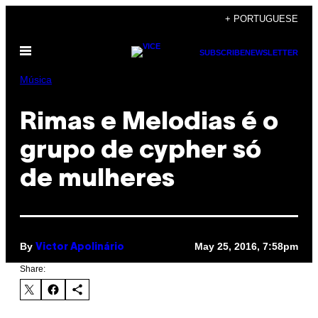
Skip
+ PORTUGUESE
to
Open
content
SUBSCRIBE
NEWSLETTER
Menu
Música
Rimas e Melodias é o
grupo de cypher só
de mulheres
By
May 25, 2016, 7:58pm
Victor Apolinário
Share: