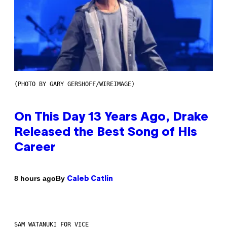
(PHOTO BY GARY GERSHOFF/WIREIMAGE)
On This Day 13 Years Ago, Drake
Released the Best Song of His
Career
By
8 hours ago
Caleb Catlin
SAM WATANUKI FOR VICE