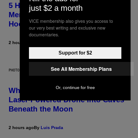
5 Hip-Hop Songs That Are Most
just $2 a month
Memorable for Their Classic
VICE membership also gives you access to
Hooks
our very best writing and exclusive new
documentaries.
2 hours ago
By
Caleb Catlin
Support for $2
See All Membership Plans
PHOTO: NASA; DR PIXEL / GETTY IMAGES
Or, continue for free
Why NASA Wants to Send a
Laser-Powered Drone Into Caves
Beneath the Moon
2 hours ago
By
Luis Prada