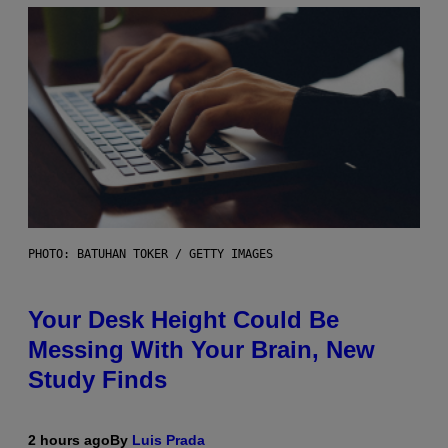
PHOTO: BATUHAN TOKER / GETTY IMAGES
Your Desk Height Could Be
Messing With Your Brain, New
Study Finds
2 hours ago
By
Luis Prada