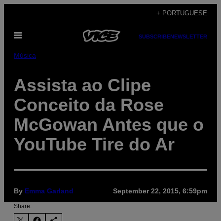
Skip
+ PORTUGUESE
to
Open
content
SUBSCRIBE
NEWSLETTER
Menu
Música
Assista ao Clipe
Conceito da Rose
McGowan Antes que o
YouTube Tire do Ar
By
Emma Garland
September 22, 2015, 6:59pm
Share: