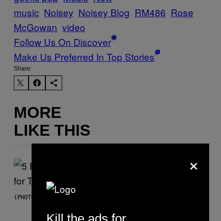
music
Noisey
Noisey Blog
RM486
Rose
McGowan
video
Follow Us On Discover
Make Us Preferred In Top Stories
Share:
MORE
LIKE THIS
×
(PHOTO BY STEVE GRANITZ/WIREIMAGE)
Kill the ads for