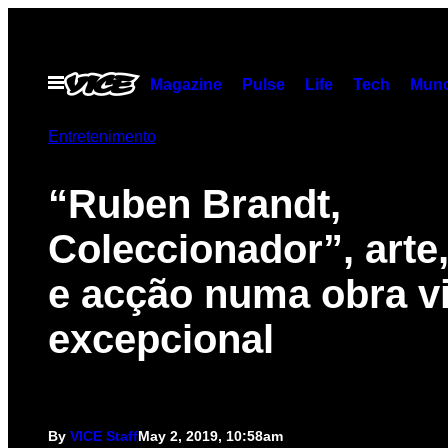
Skip
to
content
Open
Magazine
Pulse
Life
Tech
Munc
Menu
Entretenimento
“Ruben Brandt,
Coleccionador”, arte
e acção numa obra v
excepcional
By
VICE Staff
May 2, 2019, 10:58am