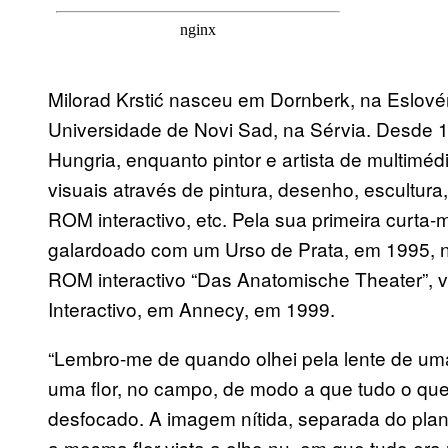
Milorad Krstić nasceu em Dornberk, na Eslové
Universidade de Novi Sad, na Sérvia. Desde 
Hungria, enquanto pintor e artista de multime
visuais através de pintura, desenho, escultura
ROM interactivo, etc. Pela sua primeira curta
galardoado com um Urso de Prata, em 1995, n
ROM interactivo “Das Anatomische Theater”, v
Interactivo, em Annecy, em 1999.
“Lembro-me de quando olhei pela lente de uma
uma flor, no campo, de modo a que tudo o que e
desfocado. A imagem nítida, separada do pla
a mesma flor vista a olho nu, em que tudo era ni