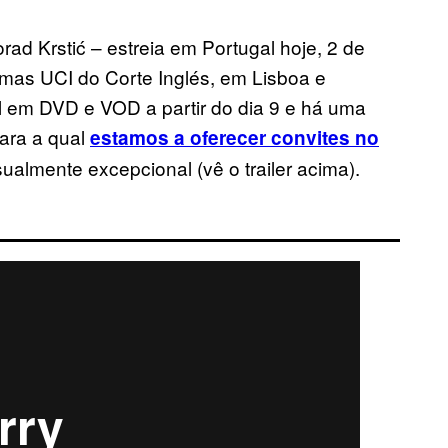
ad Krstić – estreia em Portugal hoje, 2 de
emas UCI do Corte Inglés, em Lisboa e
el em DVD e VOD a partir do dia 9 e há uma
para a qual
estamos a oferecer convites no
sualmente excepcional (vê o trailer acima).