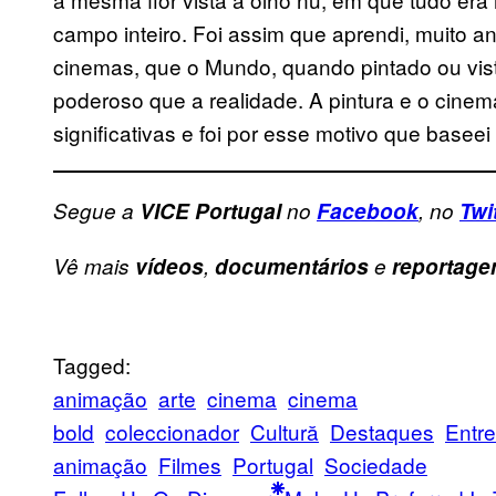
campo inteiro. Foi assim que aprendi, muito ant
cinemas, que o Mundo, quando pintado ou vist
poderoso que a realidade. A pintura e o cinem
significativas e foi por esse motivo que baseei 
Segue a
VICE Portugal
no
Facebook
, no
Twi
Vê mais
vídeos
,
documentários
e
reportage
Tagged:
animação
arte
cinema
cinema
bold
coleccionador
Cultură
Destaques
Entr
animação
Filmes
Portugal
Sociedade