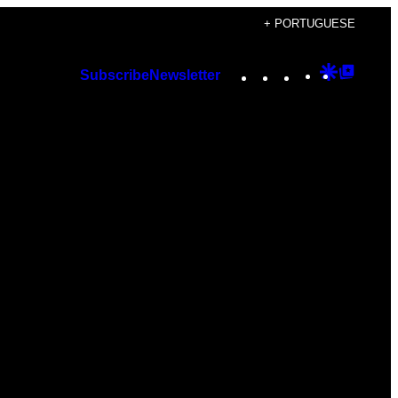
+ PORTUGUESE
Instagram
TikTok
YouTube
Google
Googl
Subscribe
Newsletter
Discover
Top
Posts