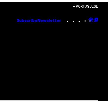
+ PORTUGUESE
Instagram
TikTok
YouTube
Google
Goog
Subscribe
Newsletter
Discove
Top
Posts