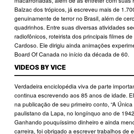
macarronadas, além de as entreter com suas hi
Balzac dos trópicos, já escreveu mais de 1.700 l
genuinamente de terror no Brasil, além de cer
quadrinhos. Entre suas diversas atividades sec
radiofônicos, roteirista dos principais filmes 
Cardoso. Ele dirigiu ainda animações experime
Board Of Canada no início da década de 60.
VIDEOS BY VICE
Verdadeira enciclopédia viva de parte important
continua escrevendo aos 85 anos de idade. El
na publicação de seu primeiro conto, “A Únic
paulistano da Lapa, no longínquo ano de 194
Ganhando pouquíssimo dinheiro e ainda meno
carreira, foi obrigado a escrever trabalhos 