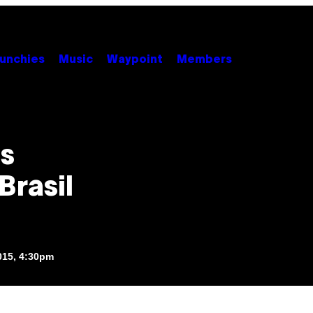
unchies
Music
Waypoint
Members
as
Brasil
015, 4:30pm