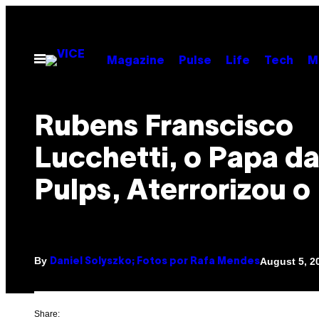
Skip
to
content
Open
Magazine
Pulse
Life
Tech
M
Menu
Rubens Franscisco
Lucchetti, o Papa d
Pulps, Aterrorizou o 
By
August 5, 2
Daniel Solyszko; Fotos por Rafa Mendes
Share: