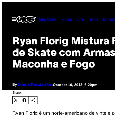
Skip
to
Open
Magazine
Pulse
Life
Tech
Munch
content
Menu
Ryan Florig Mistura 
de Skate com Armas
Maconha e Fogo
By
October 10, 2013, 6:20pm
Dimitri Karakostas
Share:
Ryan Florig é um norte-americano de vinte e 