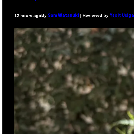
By
| Reviewed by
12 hours ago
Sam Watanuki
Ysolt Usig