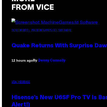
FROM VICE
SCREENSHOT: MACHINEGAMES/ID SOFTWARE
Quake Returns With Surprise Da
By
12 hours ago
Denny Connolly
VIA HISENSE
Hisense’s New U6SF Pro TV Is Bas
Alert!)