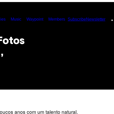
ies
Music
Waypoint
Members
Subscribe
Newsletter
Fotos
,
poucos anos com um talento natural.