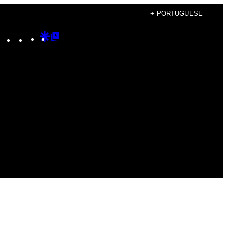
+ PORTUGUESE
Instagram
TikTok
YouTube
Google
Google
Discover
Top
Posts