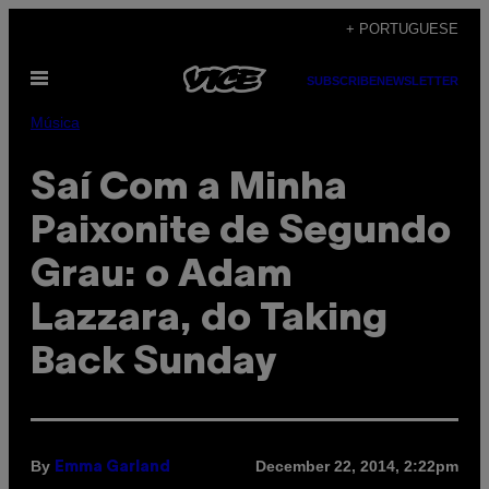
Skip
+ PORTUGUESE
to
Open
content
SUBSCRIBE
NEWSLETTER
Menu
Música
Saí Com a Minha
Paixonite de Segundo
Grau: o Adam
Lazzara, do Taking
Back Sunday
By
December 22, 2014, 2:22pm
Emma Garland