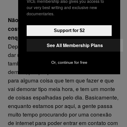
VICE membership also gives you access to
our very best writing and exclusive new
documentaries.
Não conta mesmo. O que mais você
costuma fazer para matar o tempo
Support for $2
enquanto está em turnê?
See All Membership Plans
Depende do dia. A gente normalmente tenta
dar uns passeios, sentir como é o lugar, mas
também é tipo, você não quer ir longe
Or, continue for free
demais, porque pode acabar se atrasando
para alguma coisa que tem que fazer e que
vai demorar tipo meia hora, e tem um monte
de coisas espalhadas pelo dia. Basicamente,
enquanto estamos por aqui, a gente passa
muito tempo procurando por uma conexão
de internet para poder entrar em contato com