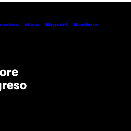
unchies
Music
Waypoint
Members
lore
greso