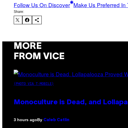
Follow Us On Discover
Make Us Preferred In 
Share:
MORE
FROM VICE
(PHOTO VIA T-MOBILE)
Monoculture is Dead, and Lollapa
By
3 hours ago
Caleb Catlin