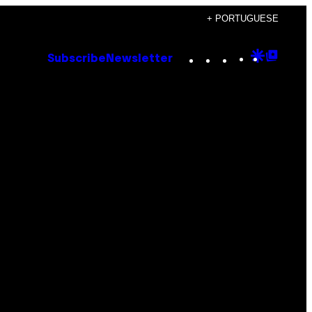
+ PORTUGUESE
Instagram
TikTok
YouTube
Google
Goog
Subscribe
Newsletter
Discove
Top
Posts