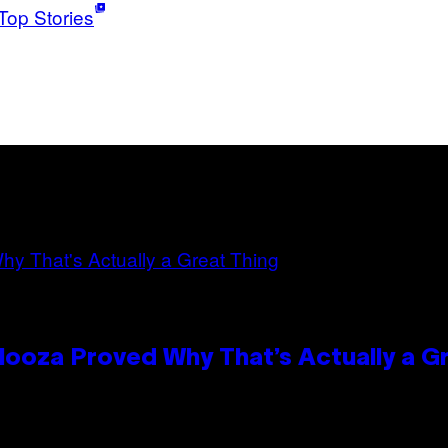
Top Stories
looza Proved Why That’s Actually a G