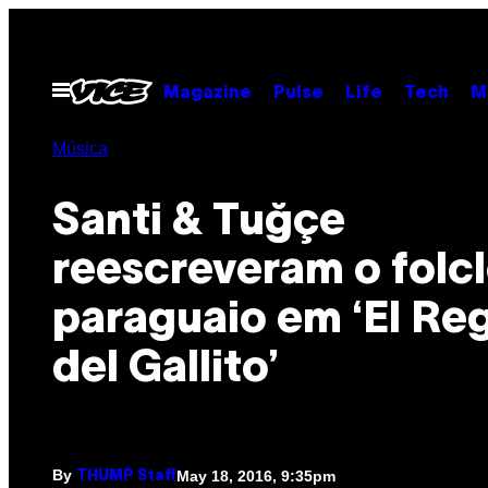
Skip
to
content
Open
Magazine
Pulse
Life
Tech
M
Menu
Música
Santi & Tuğçe
reescreveram o folc
paraguaio em ‘El Re
del Gallito’
By
May 18, 2016, 9:35pm
THUMP Staff