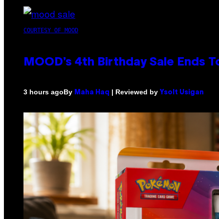
COURTESY OF MOOD
MOOD’s 4th Birthday Sale Ends T
By
| Reviewed by
3 hours ago
Maha Haq
Ysolt Usigan