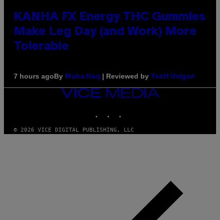
KANHA FX Energy THC Gummies
Make Leg Day (and Work) More
Tolerable
By
| Reviewed by
7 hours ago
Maha Haq
Ysolt Usigan
VICE
MEDIA
INSTAGRAM
TIKTOK
YOUTUBE
© 2026 VICE DIGITAL PUBLISHING, LLC