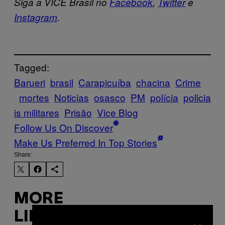
Siga a VICE Brasil no
Facebook
,
Twitter
e
Instagram
.
Tagged:
Barueri
brasil
Carapicuíba
chacina
Crime
mortes
Noticias
osasco
PM
polícia
policia
is militares
Prisão
Vice Blog
Follow Us On Discover
Make Us Preferred In Top Stories
Share:
MORE
×
LIKE THIS