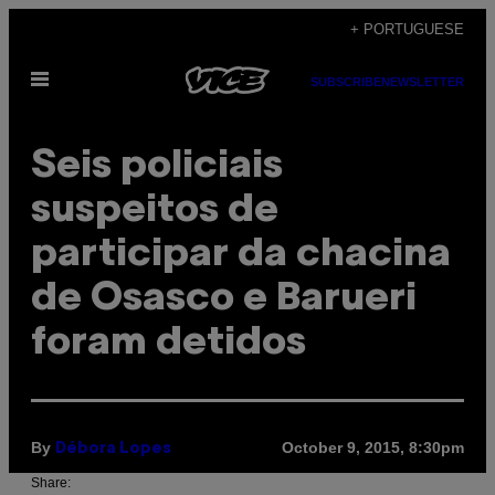
Skip
+ PORTUGUESE
to
Open
content
SUBSCRIBE
NEWSLETTER
Menu
Seis policiais
suspeitos de
participar da chacina
de Osasco e Barueri
foram detidos
By
October 9, 2015, 8:30pm
Débora Lopes
Share: