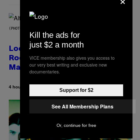
(PHOTO BY MICK HUTSON/REDFERNS)
Kill the ads for
just $2 a month
Looking For the Perfect Alt-
VICE membership also gives you access to
Rock Mixtape for Your Boo? I
our very best writing and exclusive new
Made It for You Already
documentaries.
By
4 hours ago
Lauren Boisvert
Support for $2
See All Membership Plans
Or, continue for free