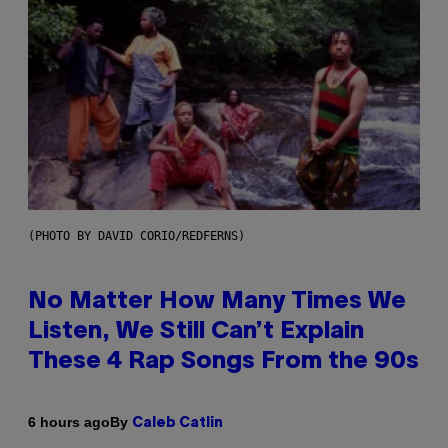
(PHOTO BY DAVID CORIO/REDFERNS)
No Matter How Many Times We
Listen, We Still Can’t Explain
These 4 Rap Songs From the 90s
By
6 hours ago
Caleb Catlin