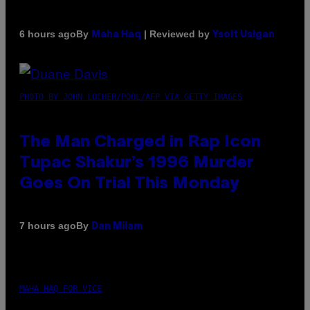
By
| Reviewed by
6 hours ago
Maha Haq
Ysolt Usigan
PHOTO BY JOHN LOCHER/POOL/AFP VIA GETTY IMAGES
The Man Charged in Rap Icon
Tupac Shakur’s 1996 Murder
Goes On Trial This Monday
By
7 hours ago
Dan Milam
MAHA HAQ FOR VICE