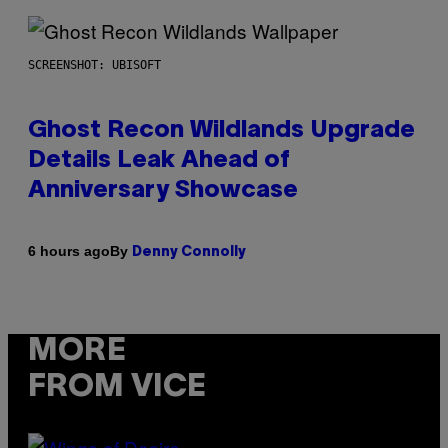
SCREENSHOT: UBISOFT
Ghost Recon Wildlands Upgrade
Details Leak Ahead of
Anniversary Showcase
By
6 hours ago
Denny Connolly
MORE
FROM VICE