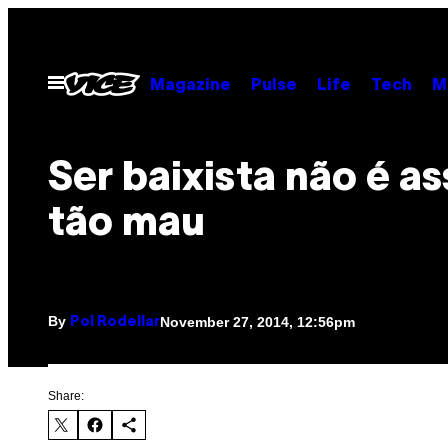
Skip
to
content
Open
Magazine
Pulse
Life
Tech
M
Menu
Ser baixista não é a
tão mau
By
November 27, 2014, 12:56pm
Pol Rodellar
Share: