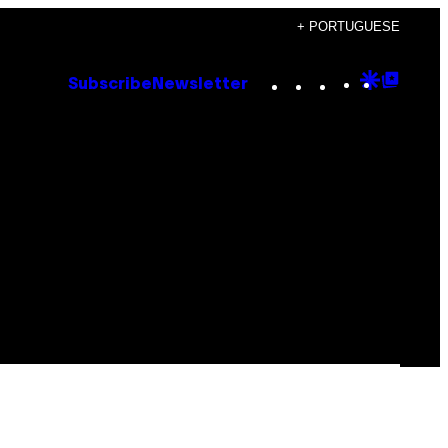
+ PORTUGUESE
Instagram
TikTok
YouTube
Google
Goog
Subscribe
Newsletter
Discove
Top
Posts