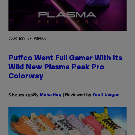
COURTESY OF PUFFCO
Puffco Went Full Gamer With Its
Wild New Plasma Peak Pro
Colorway
By
| Reviewed by
5 hours ago
Maha Haq
Ysolt Usigan