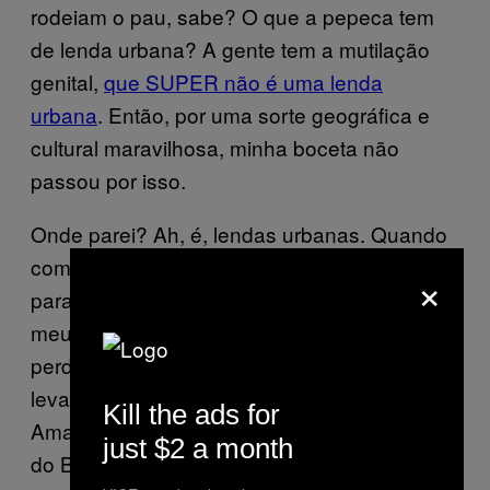
rodeiam o pau, sabe? O que a pepeca tem
de lenda urbana? A gente tem a mutilação
genital,
que SUPER não é uma lenda
urbana
. Então, por uma sorte geográfica e
cultural maravilhosa, minha boceta não
passou por isso.
Onde parei? Ah, é, lendas urbanas. Quando
comecei a juntar informações importantes
×
para esta matéria (leia-se: perguntar para
meus editores como eles acham que podem
perder o pau), uma grande questão foi
levantada: o Candiru, o peixe “vampiro” do
Kill the ads for
Amazonas. Basicamente, em certas regiões
just $2 a month
do Brasil, existe um peixe que entra pela