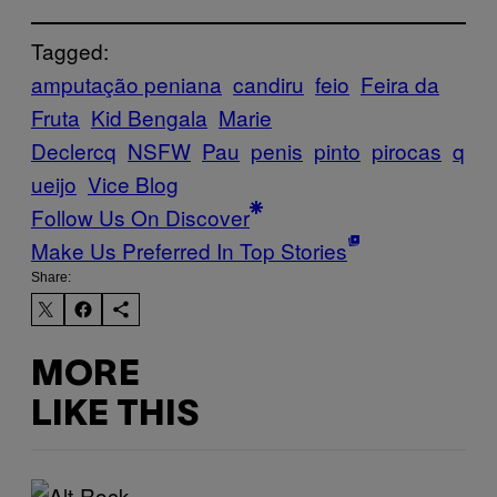
Tagged:
amputação peniana
candiru
feio
Feira da
Fruta
Kid Bengala
Marie
Declercq
NSFW
Pau
penis
pinto
pirocas
q
ueijo
Vice Blog
Follow Us On Discover
Make Us Preferred In Top Stories
Share:
MORE
LIKE THIS