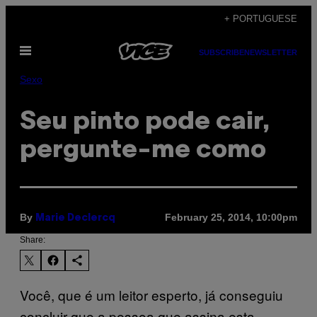
Skip
+ PORTUGUESE
to
Open
content
SUBSCRIBE
NEWSLETTER
Menu
Sexo
Seu pinto pode cair,
pergunte-me como
By
February 25, 2014, 10:00pm
Marie Declercq
Share:
Você, que é um leitor esperto, já conseguiu
concluir que a pessoa que assina esta