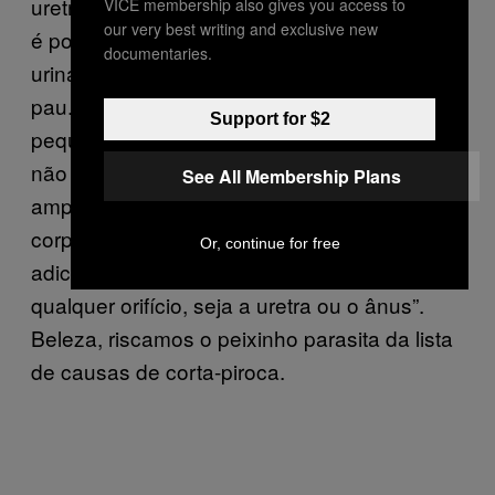
uretra do homem e se instala na bexiga, mas
VICE membership also gives you access to
our very best writing and exclusive new
é possível que ele fique empacado no canal
documentaries.
urinário e a única solução possível é cortar o
pau. Credo. Doutor? “O peixe, quando
Support for $2
pequeno, pode entrar pelos orifícios, mas
não é o que vai levar a uma necrose ou
See All Membership Plans
amputação do pênis. Funciona como um
corpo estranho que deve ser retirado.” E ele
Or, continue for free
adiciona, “O Candiru pode entrar por
qualquer orifício, seja a uretra ou o ânus”.
Beleza, riscamos o peixinho parasita da lista
de causas de corta-piroca.