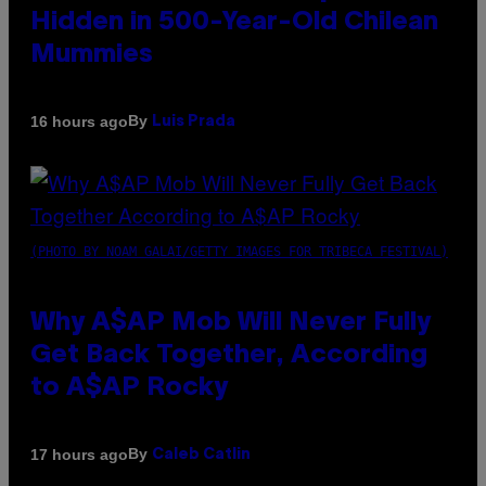
Hidden in 500-Year-Old Chilean
Mummies
By
16 hours ago
Luis Prada
(PHOTO BY NOAM GALAI/GETTY IMAGES FOR TRIBECA FESTIVAL)
Why A$AP Mob Will Never Fully
Get Back Together, According
to A$AP Rocky
By
17 hours ago
Caleb Catlin