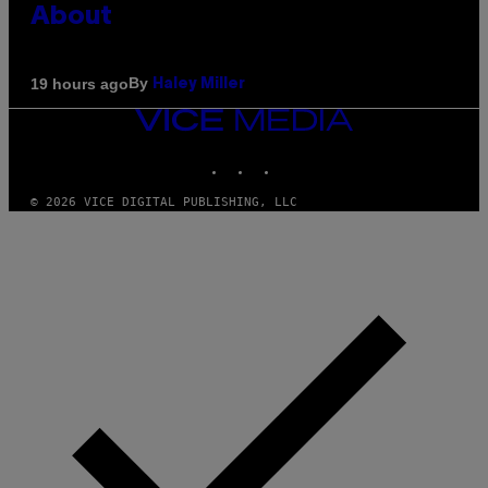
About
By
19 hours ago
Haley Miller
VICE
MEDIA
INSTAGRAM
TIKTOK
YOUTUBE
© 2026 VICE DIGITAL PUBLISHING, LLC