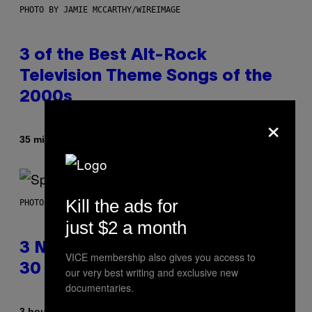
PHOTO BY JAMIE MCCARTHY/WIREIMAGE
3 of the Best Alt-Rock
Television Theme Songs of the
2000s
×
By
35 minutes ago
Dan Milam
Kill the ads for
PHOTO BY TIM RONEY/GETTY IMAGES
just $2 a month
3 No-Skip Pop Albums Turning
VICE membership also gives you access to
30 This Year
our very best writing and exclusive new
documentaries.
By
3 hours ago