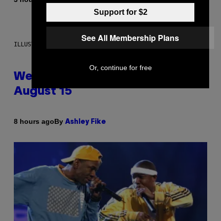
Dan Milam
Support for $2
See All Membership Plans
ILLUSTRATION BY REESA
Or, continue for free
Weekly Horoscope: August 9-
August 15
By
8 hours ago
Ashley Fike