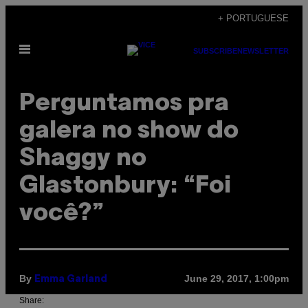
Skip
+ PORTUGUESE
to
Open
content
SUBSCRIBE
NEWSLETTER
Menu
Perguntamos pra
galera no show do
Shaggy no
Glastonbury: “Foi
você?”
By
June 29, 2017, 1:00pm
Emma Garland
Share: