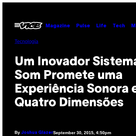
Skip
to
content
Open
Magazine
Pulse
Life
Tech
M
Menu
Tecnología
Um Inovador Sistem
Som Promete uma
Experiência Sonora
Quatro Dimensões
By
September 30, 2015, 4:50pm
Joshua Glazer