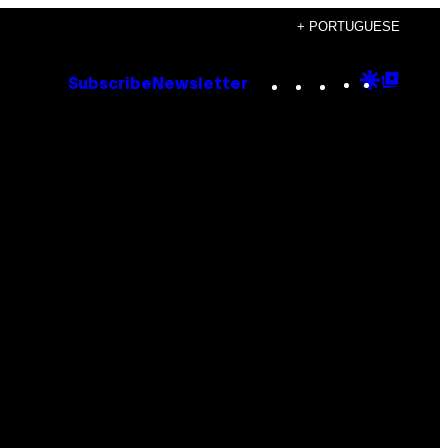
+ PORTUGUESE
Instagram
TikTok
YouTube
Google
Goog
Subscribe
Newsletter
Discove
Top
Posts