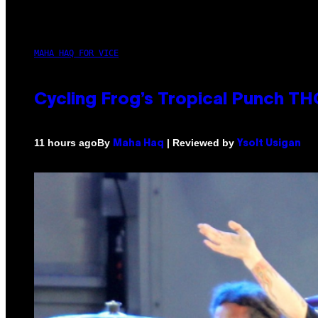
MAHA HAQ FOR VICE
Cycling Frog’s Tropical Punch THC
By
| Reviewed by
11 hours ago
Maha Haq
Ysolt Usigan