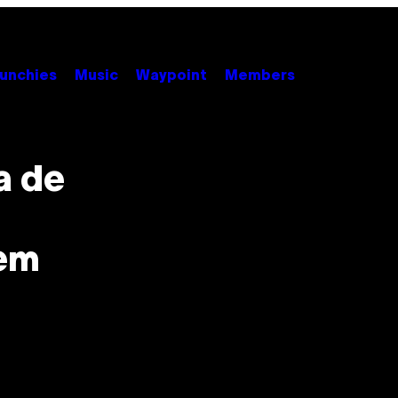
unchies
Music
Waypoint
Members
a de
 em