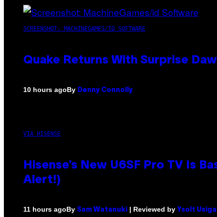
SCREENSHOT: MACHINEGAMES/ID SOFTWARE
Quake Returns With Surprise Da
By
10 hours ago
Denny Connolly
VIA HISENSE
Hisense’s New U6SF Pro TV Is Bas
Alert!)
By
| Reviewed by
11 hours ago
Sam Watanuki
Ysolt Usig