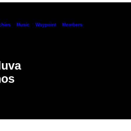
hies
Music
Waypoint
Members
luva
hos