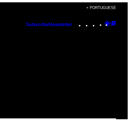
+ PORTUGUESE
Instagram
TikTok
YouTube
Google
Googl
Subscribe
Newsletter
Discover
Top
Posts