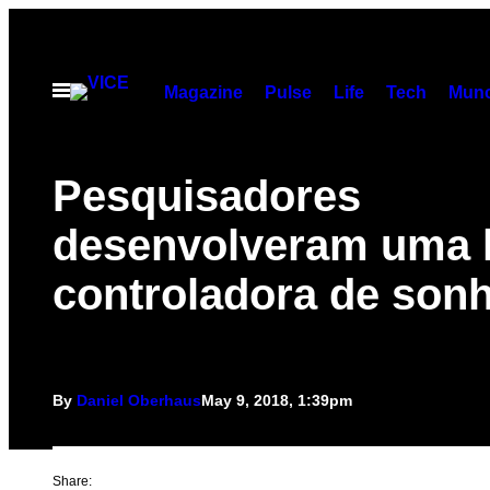
Skip
to
content
Open
Magazine
Pulse
Life
Tech
Munc
Menu
Pesquisadores
desenvolveram uma 
controladora de son
By
Daniel Oberhaus
May 9, 2018, 1:39pm
Share: